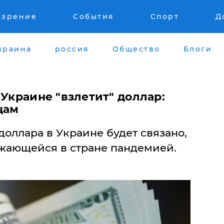
озрение
События
Спорт
Д
краина
россия
Общество
Блоги
 Украине "взлетит" доллар:
цам
оллара в Украине будет связано,
лжающейся в стране пандемией.