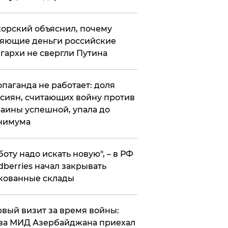
орский объяснил, почему
яющие деньги российские
гархи не свергли Путина
опаганда не работает: доля
сиян, считающих войну против
аины успешной, упала до
нимума
боту надо искать новую", – в РФ
dberries начал закрывать
кованные склады
вый визит за время войны:
ва МИД Азербайджана приехал