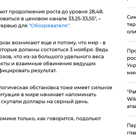
ют продолжения роста до уровня 28,48.
Сик
ваться в ценовом канале 33,25-33,55", –
тер
тервью для
"Обозревателя".
оли
ах возникают еще и потому, что мир - в
торые должны состояться 3 ноября. Ведь
​Пр
зов, что из-за большого удельного веса
рос
кты и взаимные обвинения ведущих
Укр
фицировать результат.
ми
огическая обстановка тоже имеет сильное
"Ра
итуация в мире начинает напоминать
Wil
 скупали доллары на серный день.
ата
мике только, как говорится, подольют
Пер
гла