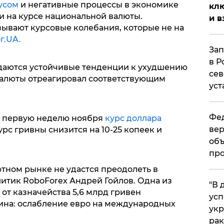
усом
и негативные процессы в экономике
клю
 и на курсе национальной валюты.
и в
зывают курсовые колебания, которые не на
г.UA.
Зап
в Р
юдаются устойчивые тенденции к ухудшению
сев
валюты отреагировал соответствующим
уст
Фед
, первую неделю ноября
курс доллара
вер
урс гривны снизится на 10-25 копеек и
объ
про
тном рынке не удастся преодолеть в
итик RoboForex Андрей Гойлов. Одна из
​"В
от казначейства 5,6 млрд гривен
усп
ина: ослабление евро на международных
укр
рак