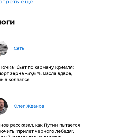
отреть ещё
логи
Сеть
оЛоЧКа" бьет по карману Кремля:
орт зерна −37,6 %, масла вдвое,
ль в коллапсе
Олег Жданов
нов рассказал, как Путин пытается
рочить "прилет черного лебедя",