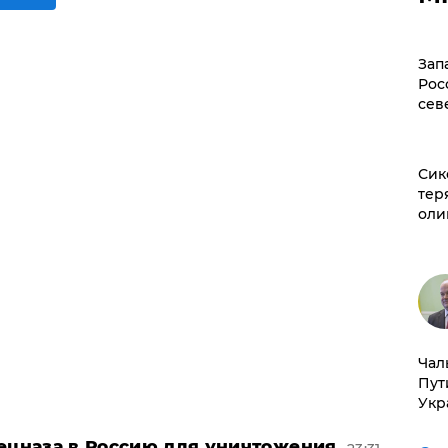
Зап
Рос
сев
Сик
тер
оли
Чал
Пут
Укр
пецназа в Россию для уничтожения