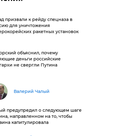
ад призвали к рейду спецназа в
сию для уничтожения
ерокорейских ракетных установок
орский объяснил, почему
яющие деньги российские
гархи не свергли Путина
Валерий Чалый
ый предупредил о следующем шаге
ина, направленном на то, чтобы
аина капитулировала