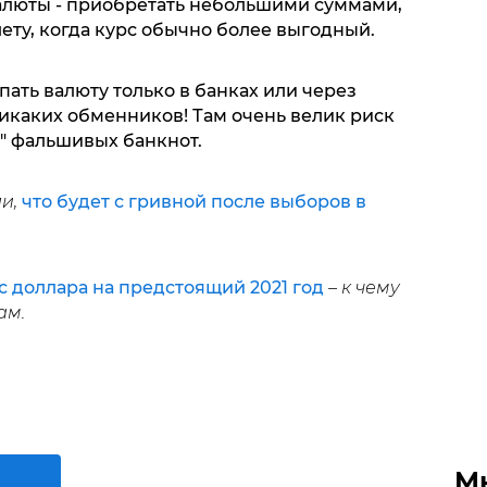
алюты - приобретать небольшими суммами,
лету, когда курс обычно более выгодный.
ать валюту только в банках или через
икаких обменников! Там очень велик риск
" фальшивых банкнот.
ли,
что будет с гривной после выборов в
с доллара на предстоящий 2021 год
– к чему
ам.
М