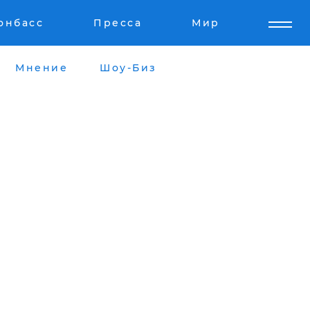
онбасс
Пресса
Мир
Мнение
Шоу-Биз