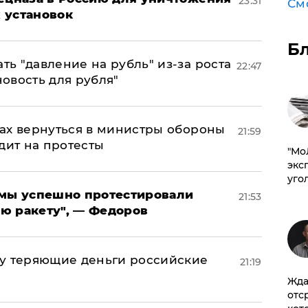
23:31
См
 установок
Б
ь "давление на рубль" из-за роста
22:47
новость для рубля"
ах вернуться в министры обороны
21:59
дит на протесты
​"М
эксп
уго
я мы успешно протестировали
21:53
ю ракету", — Федоров
му теряющие деньги российские
21:19
а
Жда
отс