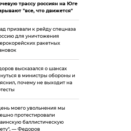
чевую трассу россиян на Юге
зрывают "все, что движется"
ад призвали к рейду спецназа
оссию для уничтожения
ерокорейских ракетных
ановок
оров высказался о шансах
нуться в министры обороны и
яснил, почему не выходит на
тесты
 день моего увольнения мы
ешно протестировали
аинскую баллистическую
ету", — Федоров