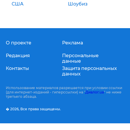
США
Шоубиз
О проекте
Реклама
Редакция
Персональные
данные
Контакты
Защита персональных
данных
Использование материалов разрешается при условии ссылки
(для интернет-изданий - гиперссылки) на "
Диалог.ua
" не ниже
третьего абзаца.
� 2026,
Все права защищены.