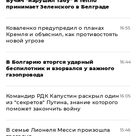
Вучич "нарушил табу" и тепло
принимает Зеленского в Белграде
Коваленко предупредил о планах
16:55
Кремля и объяснил, как противостоять
новой угрозе
В Болгарию вторгся ударный
16:44
беспилотник и взорвался у важного
газопровода
Командир РДК Капустин раскрыл один
16:05
из "секретов" Путина, знание которого
поможет закончить войну
В семье Лионеля Месси произошла
15:46