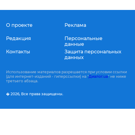
О проекте
Реклама
Редакция
Персональные
данные
Контакты
Защита персональных
данных
Использование материалов разрешается при условии ссылки
(для интернет-изданий - гиперссылки) на "
Диалог.ua
" не ниже
третьего абзаца.
� 2026,
Все права защищены.