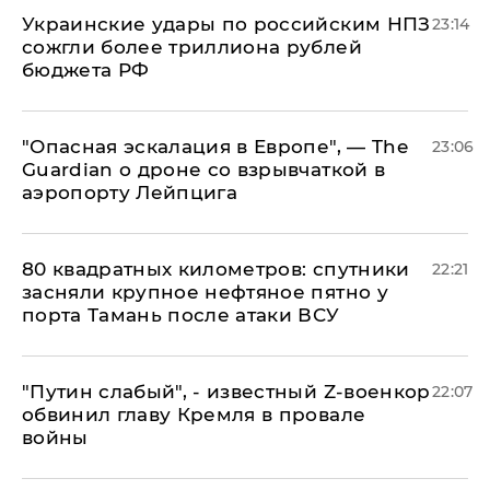
Украинские удары по российским НПЗ
23:14
сожгли более триллиона рублей
бюджета РФ
"Опасная эскалация в Европе", — The
23:06
Guardian о дроне со взрывчаткой в
аэропорту Лейпцига
80 квадратных километров: спутники
22:21
засняли крупное нефтяное пятно у
порта Тамань после атаки ВСУ
​"Путин слабый", - известный Z-военкор
22:07
обвинил главу Кремля в провале
войны