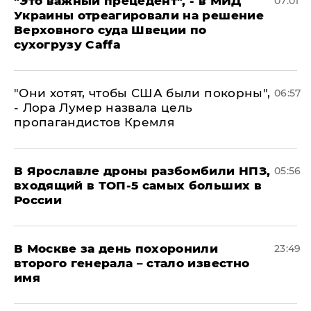
"Это важный прецедент", - в МИД
07:01
Украины отреагировали на решение
Верховного суда Швеции по
сухогрузу Caffa
"Они хотят, чтобы США были покорны",
06:57
- Лора Лумер назвала цель
пропагандистов Кремля
В Ярославле дроны разбомбили НПЗ,
05:56
входящий в ТОП-5 самых больших в
России
В Москве за день похоронили
23:49
второго генерала – стало известно
имя