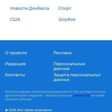
Новости Донбасса
Спорт
США
Шоубиз
О проекте
Реклама
Редакция
Персональные
данные
Контакты
Защита персональных
данных
Использование материалов разрешается при условии ссылки
(для интернет-изданий - гиперссылки) на "
Диалог.ua
" не ниже
третьего абзаца.
� 2026,
Все права защищены.