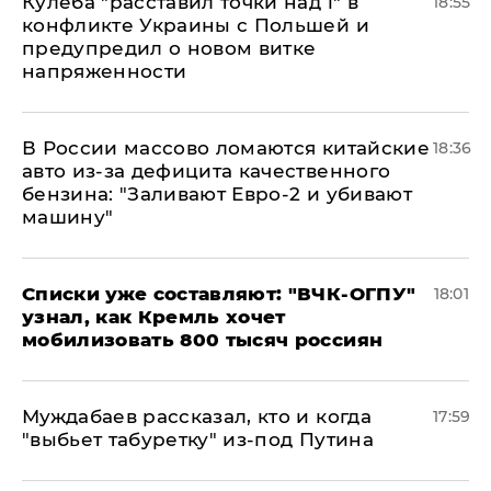
Кулеба "расставил точки над і" в
18:55
конфликте Украины с Польшей и
предупредил о новом витке
напряженности
В России массово ломаются китайские
18:36
авто из-за дефицита качественного
бензина: "Заливают Евро-2 и убивают
машину"
Списки уже составляют: "ВЧК-ОГПУ"
18:01
узнал, как Кремль хочет
мобилизовать 800 тысяч россиян
Муждабаев рассказал, кто и когда
17:59
"выбьет табуретку" из-под Путина