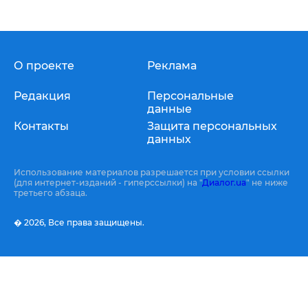
О проекте
Реклама
Редакция
Персональные
данные
Контакты
Защита персональных
данных
Использование материалов разрешается при условии ссылки
(для интернет-изданий - гиперссылки) на "
Диалог.ua
" не ниже
третьего абзаца.
� 2026,
Все права защищены.