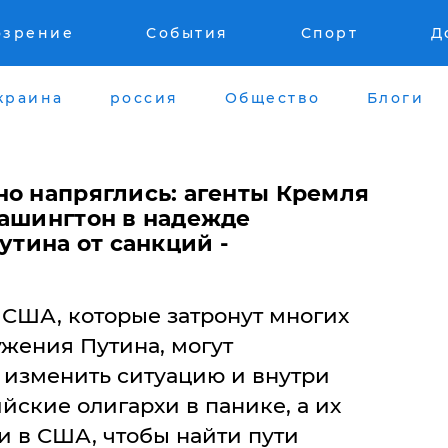
озрение
События
Спорт
Д
краина
россия
Общество
Блоги
но напряглись: агенты Кремля
Вашингтон в надежде
утина от санкций -
США, которые затронут многих
жения Путина, могут
изменить ситуацию и внутри
йские олигархи в панике, а их
и в США, чтобы найти пути