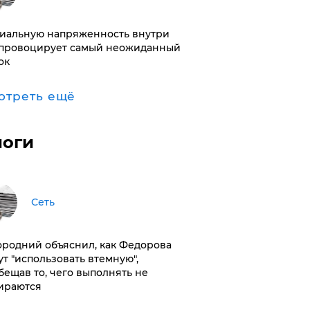
иальную напряженность внутри
провоцирует самый неожиданный
ок
отреть ещё
логи
Сеть
ородний объяснил, как Федорова
ут "использовать втемную",
бещав то, чего выполнять не
ираются