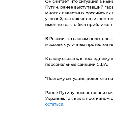
Он считает, что ситуация в ны
Путин, ранее выступавший гара
многих известных российских т
угрозой, так как четко извест
именно те, кто был приближен
В России, по словам политолог
массовых уличных протестов ил
К слову сказать, к последнему 
персональные санкции США.
"Поэтому ситуация довольно на
Ранее Путину посоветовали на
Украины, так как в противном 
остаться.