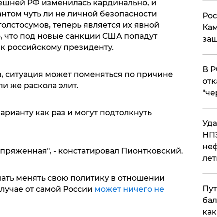
нешней РФ изменилась кардинально, и
нтом чуть ли не личной безопасности
Рос
олстосумов, теперь является их явной
Кам
но, что под новые санкции США попадут
защ
 к российскому президенту.
​В 
а, ситуация может поменяться по причине
отк
и же раскола элит.
"че
варианту как раз и могут подтолкнуть
Уда
НПЗ
неф
пряженная", - констатировал Пионтковский.
лет
чать менять свою политику в отношении
Пут
случае от самой России
может ничего не
бал
как