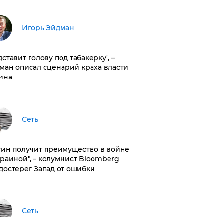
Игорь Эйдман
дставит голову под табакерку", –
ман описал сценарий краха власти
ина
Сеть
тин получит преимущество в войне
краиной", – колумнист Bloomberg
достерег Запад от ошибки
Сеть