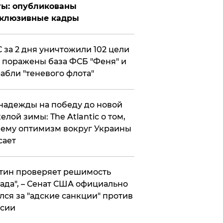
ты: опубликованы
склюзивные кадры
 за 2 дня уничтожили 102 цели
 поражены база ФСБ "Феня" и
абли "теневого флота"
надежды на победу до новой
елой зимы: The Atlantic о том,
ему оптимизм вокруг Украины
сает
тин проверяет решимость
ада", – Сенат США официально
лся за "адские санкции" против
сии