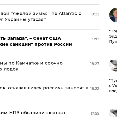
вой тяжелой зимы: The Atlantic о
19:22
г Украины угасает
​"По
Эйд
ь Запада", – Сенат США
19:13
Пут
кие санкции" против России
ины по Камчатке и срочно
18:27
х лодок
"Пу
с У
ок: отказавшихся россиян заносят в
18:22
пре
ким НПЗ обвалили экспорт
17:55