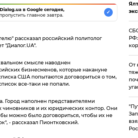
Ял
Dialog.ua в Google сегодня,
эк
✓
пропустить главное завтра.
СБС
РФ:
телю" рассказал российский политолог
 "Диалог.UA".
кор
уквальном смысле наводнен
От 
сийских бизнесменов, которые накануне
тяж
писка США попытаются договориться о том,
поч
список все-таки не попали.
уга
на. Город наполнен представителями
"Пу
х чиновников и их юридических контор. Они
Зап
м бы можно было договориться, чтобы их не
взя
", - рассказал Пионтковский.
Рос