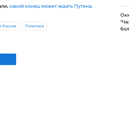
ли,
какой конец может ждать Путина.
Окк
"Че
и России
Политика
бол