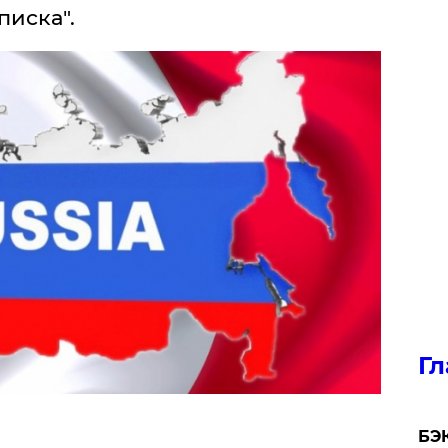
писка".
Гл
​БЭ