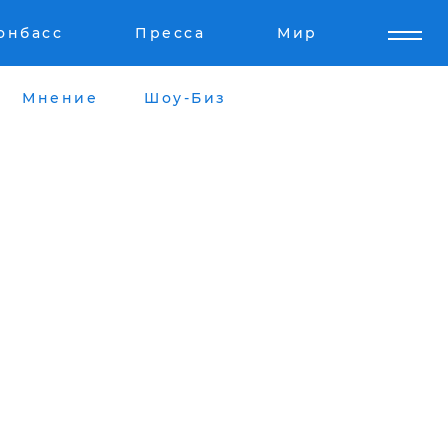
онбасс
Пресса
Мир
Мнение
Шоу-Биз