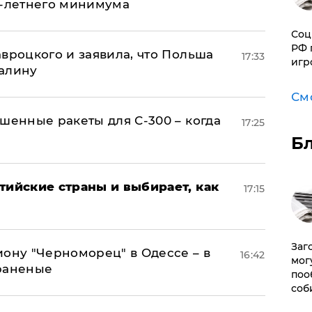
0-летнего минимума
Соц
РФ 
авроцкого и заявила, что Польша
17:33
игр
алину
См
шенные ракеты для С-300 – когда
17:25
Б
тийские страны и выбирает, как
17:15
Заг
иону "Черноморец" в Одессе – в
16:42
мог
раненые
поо
соб