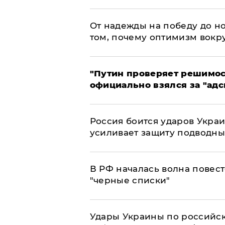
От надежды на победу до но
том, почему оптимизм вокру
"Путин проверяет решимост
официально взялся за "адс
Россия боится ударов Укра
усиливает защиту подводны
​В РФ началась волна повест
"черные списки"
Удары Украины по российс