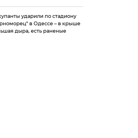
упанты ударили по стадиону
рноморец" в Одессе – в крыше
ьшая дыра, есть раненые