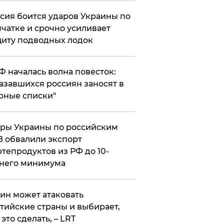
сия боится ударов Украины по
чатке и срочно усиливает
иту подводных лодок
РФ началась волна повесток:
азавшихся россиян заносят в
рные списки"
ры Украины по российским
 обвалили экспорт
тепродуктов из РФ до 10-
него минимума
ин может атаковать
тийские страны и выбирает,
 это сделать, – LRT