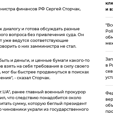
клю
инистра финансов РФ Сергей Сторчак,
и в
​"В
 к диалогу и готова обсуждать разные
Pol
ого вопроса без привлечения суда. Он
об
нт уже ведутся соответствующие
ме
оворить о них замминистра не стал.
Зап
быть и деньги, и ценные бумаги какого-то
в Р
в взять на себя требования в силу своего
сев
 мог бы быстрее продвинуться в поисках
уст
ния", - сказал Сторчак.
г.UA", ранее главный военный прокурор
Фед
ил, что следствию понадобится около
вер
читать сумму, которую беглый президент
объ
о чиновники украли из государственного
про