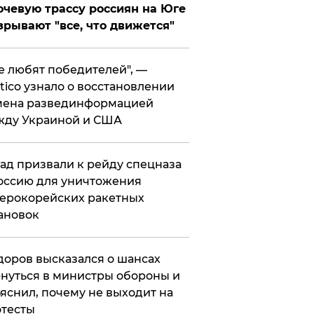
чевую трассу россиян на Юге
зрывают "все, что движется"
се любят победителей", —
itico узнало о восстановлении
мена развединформацией
жду Украиной и США
ад призвали к рейду спецназа
оссию для уничтожения
ерокорейских ракетных
ановок
оров высказался о шансах
нуться в министры обороны и
яснил, почему не выходит на
тесты