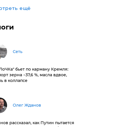
отреть ещё
логи
Сеть
оЛоЧКа" бьет по карману Кремля:
орт зерна −37,6 %, масла вдвое,
ль в коллапсе
Олег Жданов
нов рассказал, как Путин пытается