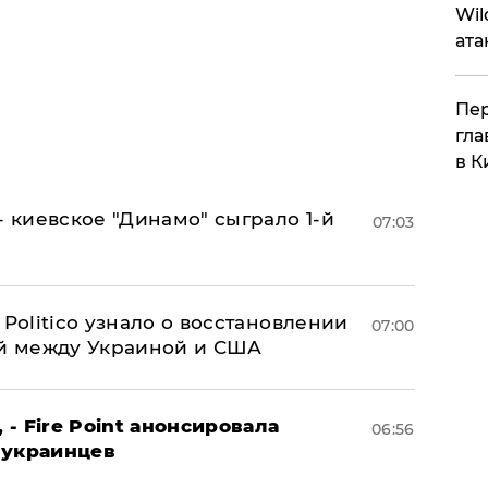
Wil
ата
Пер
гла
в К
- киевское "Динамо" сыграло 1-й
07:03
 Politico узнало о восстановлении
07:00
й между Украиной и США
 - Fire Point анонсировала
06:56
 украинцев