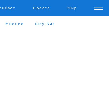
онбасс
Пресса
Мир
Мнение
Шоу-Биз