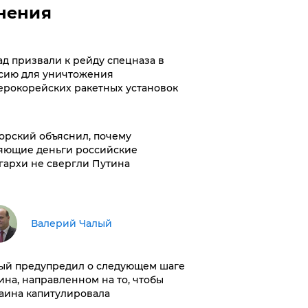
нения
ад призвали к рейду спецназа в
сию для уничтожения
ерокорейских ракетных установок
орский объяснил, почему
яющие деньги российские
гархи не свергли Путина
Валерий Чалый
ый предупредил о следующем шаге
ина, направленном на то, чтобы
аина капитулировала