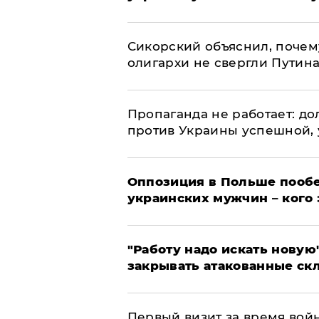
Сикорский объяснил, поче
олигархи не свергли Путин
​Пропаганда не работает: д
против Украины успешной,
Оппозиция в Польше пообе
украинских мужчин – кого 
"Работу надо искать новую"
закрывать атакованные ск
Первый визит за время вой