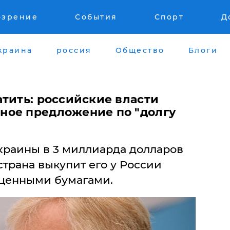
озрение
События
Спорт
Д
краина
россия
Общество
Блоги
тить: российские власти
ное предложение по "долгу
краины в 3 миллиарда долларов
страна выкупит его у России
 ценными бумагами.