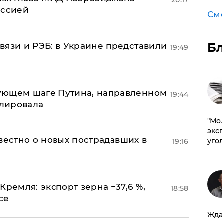
иссией
См
Б
вязи и РЭБ: в Украине представили
19:49
ующем шаге Путина, направленном
19:44
улировала
​"М
эксп
известно о новых пострадавших в
уго
19:16
Кремля: экспорт зерна −37,6 %,
18:58
се
Жда