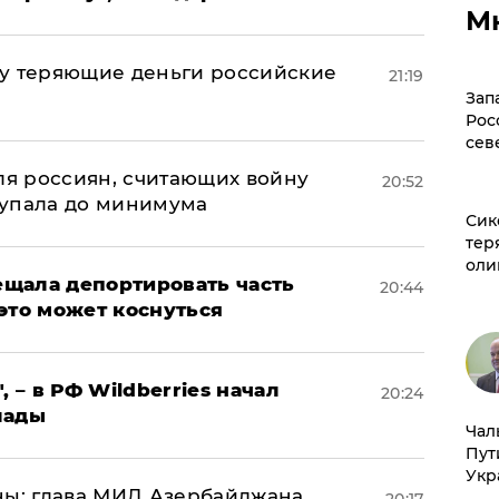
М
му теряющие деньги российские
21:19
а
Зап
Рос
сев
оля россиян, считающих войну
20:52
 упала до минимума
Сик
тер
оли
щала депортировать часть
20:44
это может коснуться
, – в РФ Wildberries начал
20:24
лады
Чал
Пут
Укр
ны: глава МИД Азербайджана
20:17