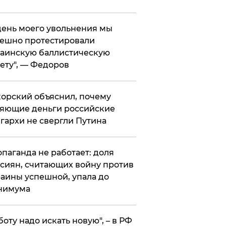
 день моего увольнения мы
ешно протестировали
аинскую баллистическую
ету", — Федоров
орский объяснил, почему
яющие деньги российские
гархи не свергли Путина
опаганда не работает: доля
сиян, считающих войну против
аины успешной, упала до
нимума
боту надо искать новую", – в РФ