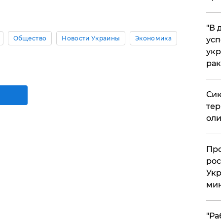
​"В
Общество
Новости Украины
Экономика
усп
укр
рак
Сик
тер
оли
​Пр
рос
Укр
ми
"Ра