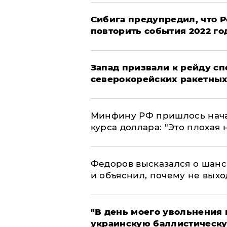
Сибига предупредил, что Р
повторить события 2022 го
Запад призвали к рейду с
северокорейских ракетных
Минфину РФ пришлось начат
курса доллара: "Это плохая 
Федоров высказался о шанс
и объяснил, почему не выхо
​"В день моего увольнени
украинскую баллистическу