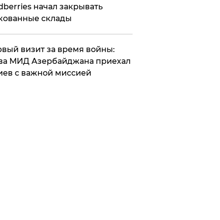
dberries начал закрывать
кованные склады
вый визит за время войны:
ва МИД Азербайджана приехал
иев с важной миссией