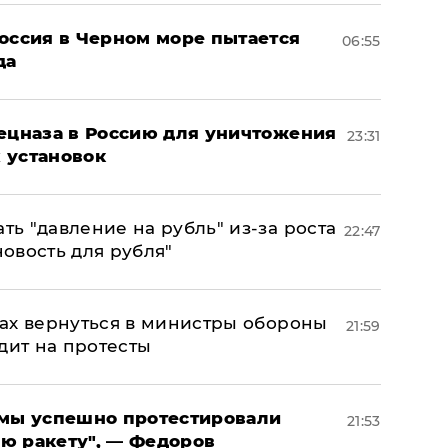
оссия в Черном море пытается
06:55
да
пецназа в Россию для уничтожения
23:31
 установок
ь "давление на рубль" из-за роста
22:47
новость для рубля"
ах вернуться в министры обороны
21:59
дит на протесты
я мы успешно протестировали
21:53
ю ракету", — Федоров