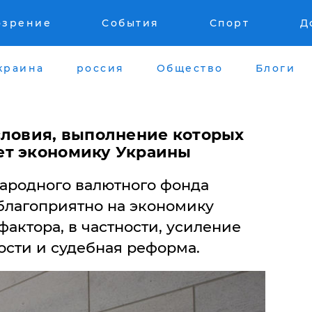
озрение
События
Спорт
Д
краина
россия
Общество
Блоги
словия, выполнение которых
ет экономику Украины
ародного валютного фонда
 благоприятно на экономику
актора, в частности, усиление
ости и судебная реформа.