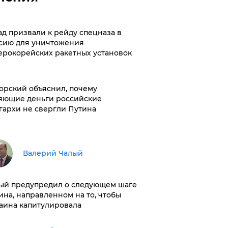
ад призвали к рейду спецназа в
сию для уничтожения
ерокорейских ракетных установок
орский объяснил, почему
яющие деньги российские
гархи не свергли Путина
Валерий Чалый
ый предупредил о следующем шаге
ина, направленном на то, чтобы
аина капитулировала