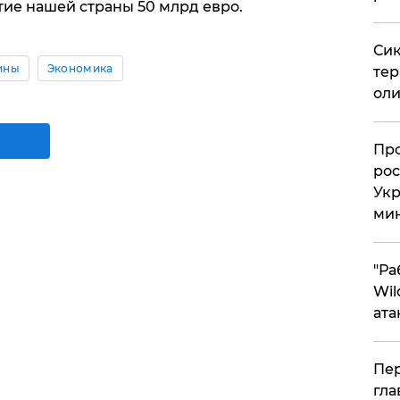
тие нашей страны 50 млрд евро.
Сик
ины
Экономика
тер
оли
​Пр
рос
Укр
ми
"Ра
Wil
ата
Пер
гла