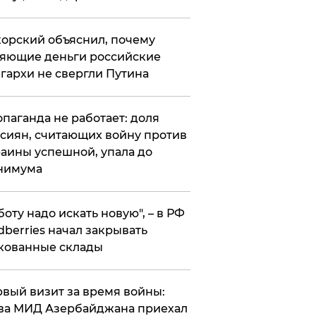
орский объяснил, почему
яющие деньги российские
гархи не свергли Путина
опаганда не работает: доля
сиян, считающих войну против
аины успешной, упала до
нимума
боту надо искать новую", – в РФ
dberries начал закрывать
кованные склады
вый визит за время войны:
ва МИД Азербайджана приехал