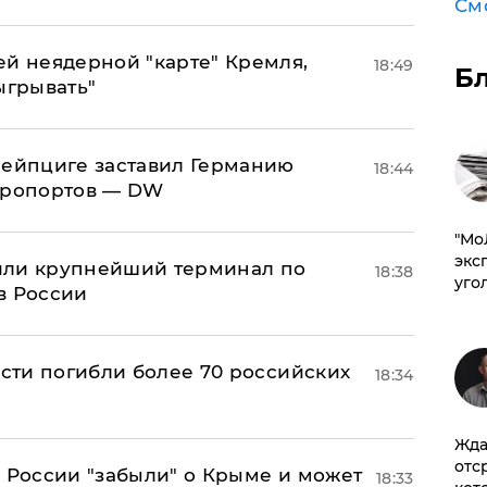
См
ей неядерной "карте" Кремля,
18:49
Б
ыгрывать"
 Лейпциге заставил Германию
18:44
эропортов — DW
​"М
эксп
или крупнейший терминал по
18:38
уго
в России
асти погибли более 70 российских
18:34
Жда
отс
в России "забыли" о Крыме и может
18:33