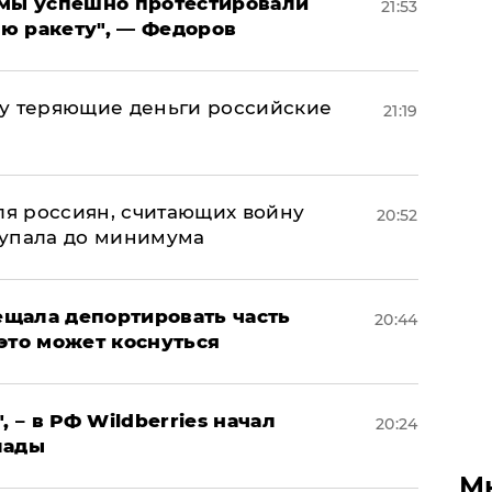
я мы успешно протестировали
21:53
ю ракету", — Федоров
му теряющие деньги российские
21:19
а
оля россиян, считающих войну
20:52
 упала до минимума
щала депортировать часть
20:44
это может коснуться
, – в РФ Wildberries начал
20:24
лады
М