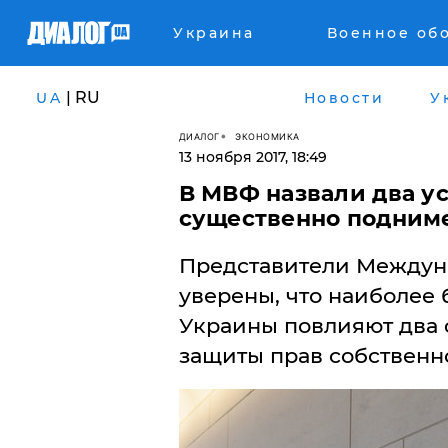
Украина
Военное об
| RU
UA
Новости
У
ДИАЛОГ
ЭКОНОМИКА
13 ноября 2017, 18:49
В МВФ назвали два у
существенно подним
Представители Междун
уверены, что наиболее
Украины повлияют два ф
защиты прав собственн