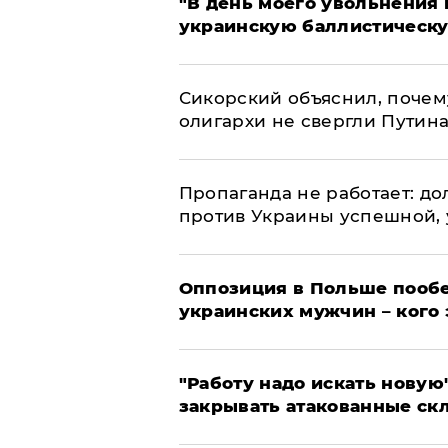
​"В день моего увольнени
украинскую баллистическу
Сикорский объяснил, поче
олигархи не свергли Путин
​Пропаганда не работает: д
против Украины успешной,
Оппозиция в Польше пообе
украинских мужчин – кого 
"Работу надо искать новую"
закрывать атакованные ск