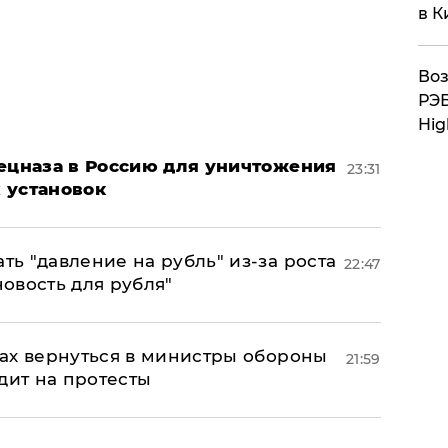
в К
Воз
РЭБ
Hig
пецназа в Россию для уничтожения
23:31
 установок
ь "давление на рубль" из-за роста
22:47
новость для рубля"
ах вернуться в министры обороны
21:59
дит на протесты