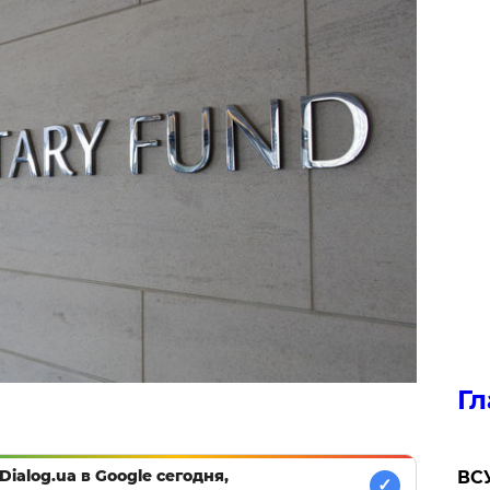
Гл
Dialog.ua в Google сегодня,
ВСУ
✓