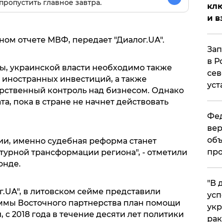
пропустить главное завтра.
клю
и в
ном отчете МВФ, передает "Диалог.UA".
Зап
в Р
ты, украинской власти необходимо также
сев
 иностранных инвестиций, а также
уст
рственный контроль над бизнесом. Однако
ата, пока в стране не начнет действовать
Фед
вер
объ
и, именно судебная реформа станет
про
турной трансформации региона", - отметили
онде.
​"В
г.UA", в литовском сейме представили
усп
ммы Восточного партнерства план помощи
укр
 с 2018 года в течение десяти лет политики
рак