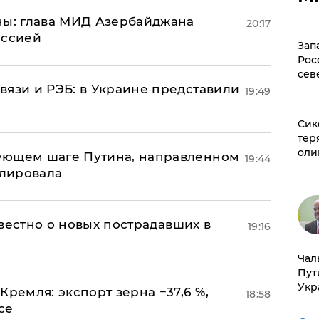
ны: глава МИД Азербайджана
20:17
иссией
Зап
Рос
сев
вязи и РЭБ: в Украине представили
19:49
Сик
тер
оли
ующем шаге Путина, направленном
19:44
улировала
известно о новых пострадавших в
19:16
Чал
Пут
Укр
Кремля: экспорт зерна −37,6 %,
18:58
се