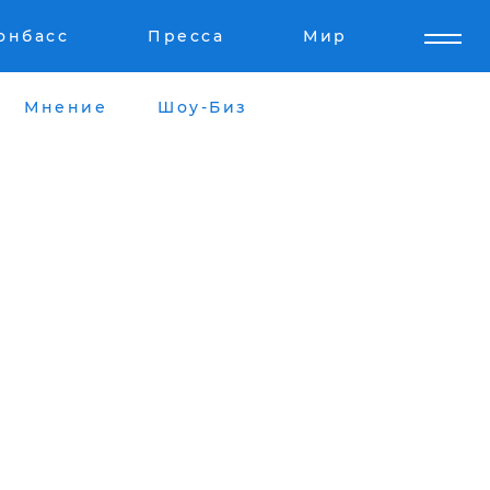
онбасс
Пресса
Мир
Мнение
Шоу-Биз