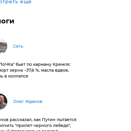
отреть ещё
логи
Сеть
оЛоЧКа" бьет по карману Кремля:
орт зерна −37,6 %, масла вдвое,
ль в коллапсе
Олег Жданов
нов рассказал, как Путин пытается
рочить "прилет черного лебедя",