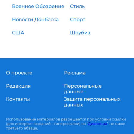
Военное Обозрение
Стиль
Новости Донбасса
Спорт
США
Шоубиз
О проекте
Реклама
Редакция
Персональные
данные
Контакты
Защита персональных
данных
Использование материалов разрешается при условии ссылки
(для интернет-изданий - гиперссылки) на "
Диалог.ua
" не ниже
третьего абзаца.