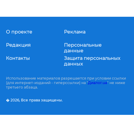
О проекте
Реклама
Редакция
Персональные
данные
Контакты
Защита персональных
данных
Использование материалов разрешается при условии ссылки
(для интернет-изданий - гиперссылки) на "
Диалог.ua
" не ниже
третьего абзаца.
� 2026,
Все права защищены.