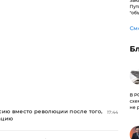
Зак
Пут
"об
См
Б
​В 
схе
не 
сию вместо революции после того,
17:44
ацию