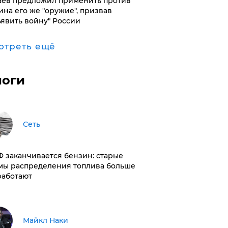
аев предложил применить против
ина его же "оружие", призвав
ъявить войну" России
отреть ещё
логи
Сеть
РФ заканчивается бензин: старые
мы распределения топлива больше
работают
Майкл Наки