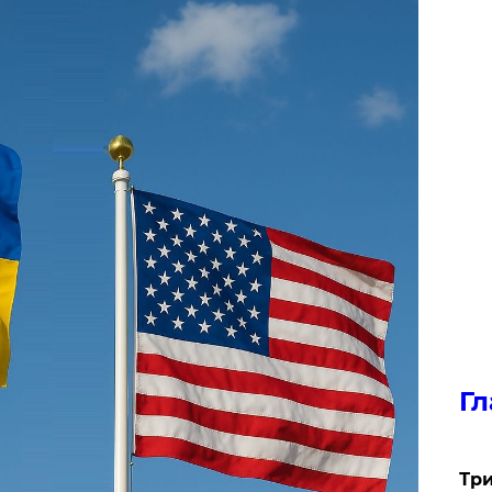
Гл
Три