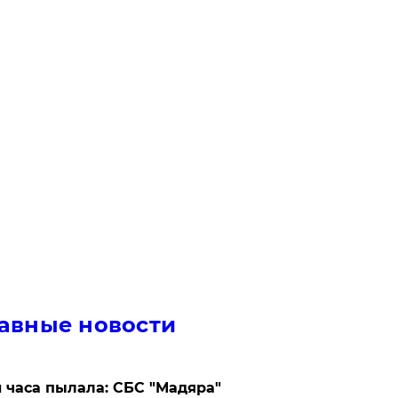
авные новости
 часа пылала: СБС "Мадяра"