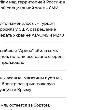
rlink над территорией России: в
ой специальной зоне – СМИ
то-то изменилось", – Турция
росила у США разрешение
едать Украине ATACMS и M270
ссийская "Арена" сбила семь
нов, но танк все равно сгорел:
 произошло
ены аховые, магазины пустые",
-блогер раскрыл тяжелую
уацию в Крыму
емль остается за бортом: