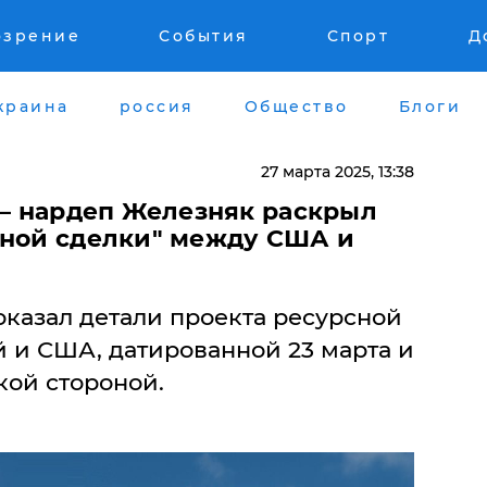
озрение
События
Спорт
Д
краина
россия
Общество
Блоги
27 марта 2025, 13:38
 – нардеп Железняк раскрыл
сной сделки" между США и
оказал детали проекта ресурсной
 и США, датированной 23 марта и
ой стороной.