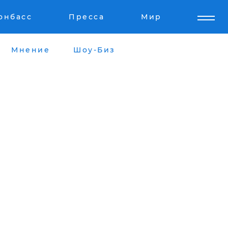
онбасс
Пресса
Мир
Мнение
Шоу-Биз