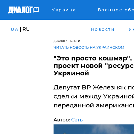
Украина
Военное об
| RU
UA
Новости
У
ДИАЛОГ
БЛОГИ
ЧИТАТЬ НОВОСТЬ НА УКРАИНСКОМ
"Это просто кошмар",
проект новой "ресур
Украиной
Депутат ВР Железняк п
сделки между Украиной
переданной американск
Автор:
Сеть