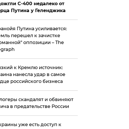
ожгли С-400 недалеко от
рца Путина у Геленджика
анойя Путина усиливается:
мль перешел к зачистке
рманной" оппозиции – The
egraph
зкий к Кремлю источник:
аина нанесла удар в самое
дце российского бизнеса
логеры скандалят и обвиняют
ича в предательстве России
краины уже есть доступ к