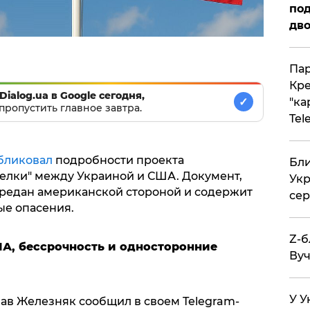
под
дво
Пар
Кре
Dialog.ua в Google сегодня,
✓
"ка
пропустить главное завтра.
Tel
бликовал
подробности проекта
Бли
елки" между Украиной и США. Документ,
Укр
ередан американской стороной и содержит
сер
ые опасения.
Z-б
ША, бессрочность и односторонние
Вуч
У У
ав Железняк сообщил в своем Telegram-