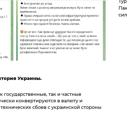
Тур
Пак
си
итория Украины.
к государственные, так и частные
ически конвертируются в валюту и
е технических сбоев с украинской стороны