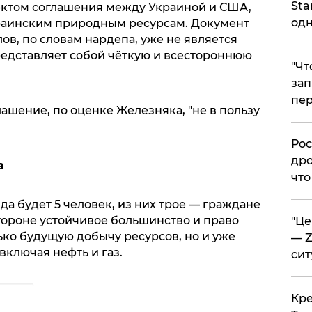
Sta
оектом соглашения между Украиной и США,
одн
краинским природным ресурсам. Документ
ов, по словам нардепа, уже не является
едставляет собой чёткую и всестороннюю
​"Ч
зап
пер
лашение, по оценке Железняка, "не в пользу
​Ро
дро
а
что
а будет 5 человек, из них трое — граждане
тороне устойчивое большинство и право
​"Ц
лько будущую добычу ресурсов, но и уже
— Z
ключая нефть и газ.
сит
​Кр