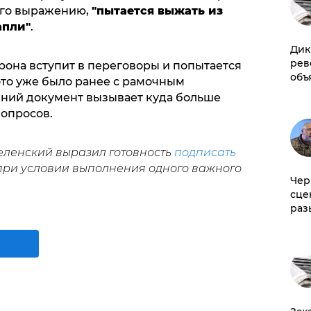
 его выражению,
"пытается выжать из
апли"
.
Дик
рев
рона вступит в переговоры и попытается
объ
это уже было ранее с рамочным
ий документ вызывает куда больше
вопросов.
еленский выразил готовность
подписать
при условии выполнения одного важного
Чер
сце
раз