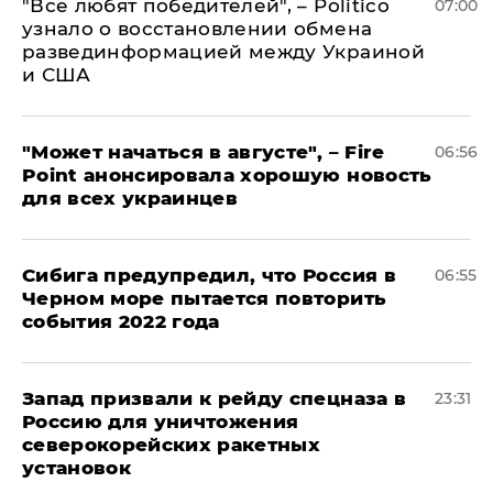
​"Все любят победителей", – Politico
07:00
узнало о восстановлении обмена
развединформацией между Украиной
и США
"Может начаться в августе", – Fire
06:56
Point анонсировала хорошую новость
для всех украинцев
Сибига предупредил, что Россия в
06:55
Черном море пытается повторить
события 2022 года
Запад призвали к рейду спецназа в
23:31
Россию для уничтожения
северокорейских ракетных
установок