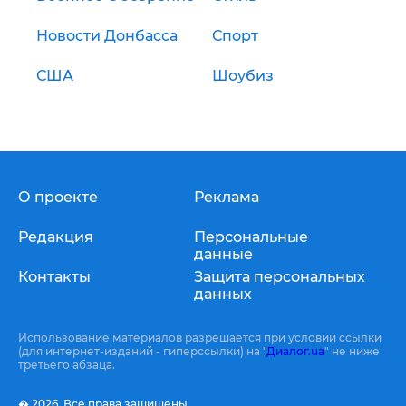
Новости Донбасса
Спорт
США
Шоубиз
О проекте
Реклама
Редакция
Персональные
данные
Контакты
Защита персональных
данных
Использование материалов разрешается при условии ссылки
(для интернет-изданий - гиперссылки) на "
Диалог.ua
" не ниже
третьего абзаца.
� 2026,
Все права защищены.