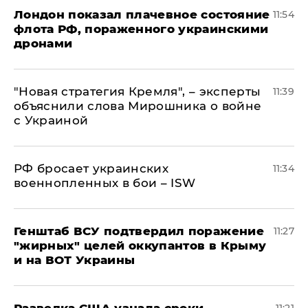
Лондон показал плачевное состояние
11:54
флота РФ, пораженного украинскими
дронами
"Новая стратегия Кремля", – эксперты
11:39
объяснили слова Мирошника о войне
с Украиной
РФ бросает украинских
11:34
военнопленных в бои – ISW
Генштаб ВСУ подтвердил поражение
11:27
"жирных" целей оккупантов в Крыму
и на ВОТ Украины
Разведка США узнала сроки
11:21