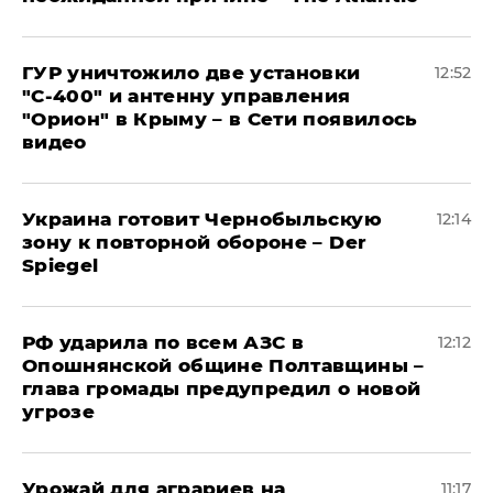
ГУР уничтожило две установки
12:52
"С‑400" и антенну управления
"Орион" в Крыму – в Сети появилось
видео
Украина готовит Чернобыльскую
12:14
зону к повторной обороне – Der
Spiegel
РФ ударила по всем АЗС в
12:12
Опошнянской общине Полтавщины –
глава громады предупредил о новой
угрозе
Урожай для аграриев на
11:17