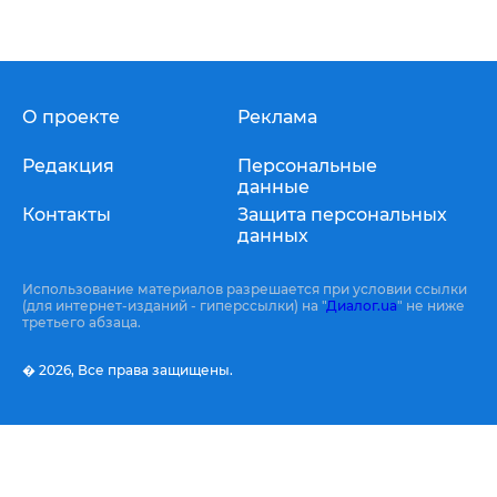
О проекте
Реклама
Редакция
Персональные
данные
Контакты
Защита персональных
данных
Использование материалов разрешается при условии ссылки
(для интернет-изданий - гиперссылки) на "
Диалог.ua
" не ниже
третьего абзаца.
� 2026,
Все права защищены.