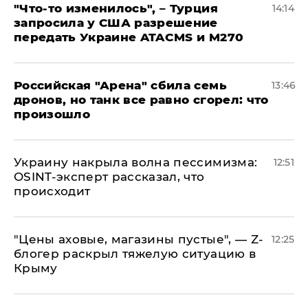
​"Что-то изменилось", – Турция
14:14
запросила у США разрешение
передать Украине ATACMS и M270
​Российская "Арена" сбила семь
13:46
дронов, но танк все равно сгорел: что
произошло
​Украину накрыла волна пессимизма:
12:51
OSINT-эксперт рассказал, что
происходит
​"Цены аховые, магазины пустые", — Z-
12:25
блогер раскрыл тяжелую ситуацию в
Крыму