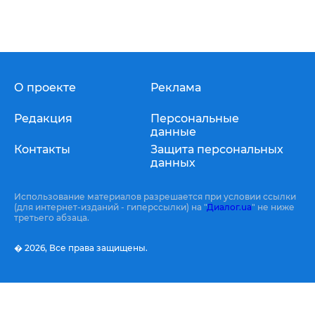
О проекте
Реклама
Редакция
Персональные
данные
Контакты
Защита персональных
данных
Использование материалов разрешается при условии ссылки
(для интернет-изданий - гиперссылки) на "
Диалог.ua
" не ниже
третьего абзаца.
� 2026,
Все права защищены.