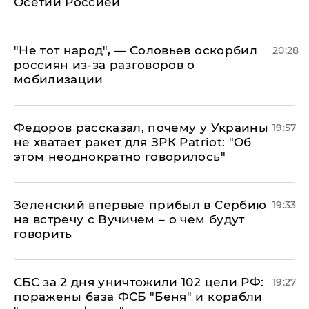
Осетии Россией
​"Не тот народ", — Соловьев оскорбил
20:28
россиян из-за разговоров о
мобилизации
Федоров рассказал, почему у Украины
19:57
не хватает ракет для ЗРК Patriot: "Об
этом неоднократно говорилось"
Зеленский впервые прибыл в Сербию
19:33
на встречу с Вучичем – о чем будут
говорить
СБС за 2 дня уничтожили 102 цели РФ:
19:27
поражены база ФСБ "Беня" и корабли