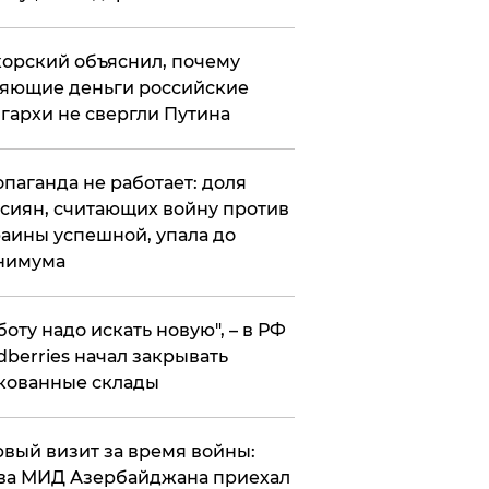
орский объяснил, почему
яющие деньги российские
гархи не свергли Путина
опаганда не работает: доля
сиян, считающих войну против
аины успешной, упала до
нимума
боту надо искать новую", – в РФ
dberries начал закрывать
кованные склады
вый визит за время войны:
ва МИД Азербайджана приехал