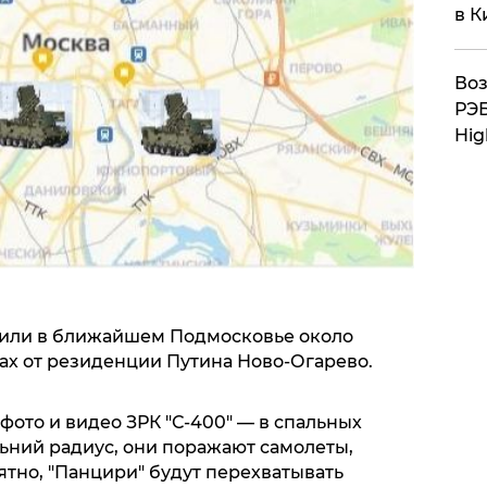
в К
Воз
РЭБ
Hig
вили в ближайшем Подмосковье около
рах от резиденции Путина Ново-Огарево.
ото и видео ЗРК "С-400" — в спальных
ьний радиус, они поражают самолеты,
тно, "Панцири" будут перехватывать