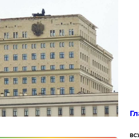
Гл
ВСУ