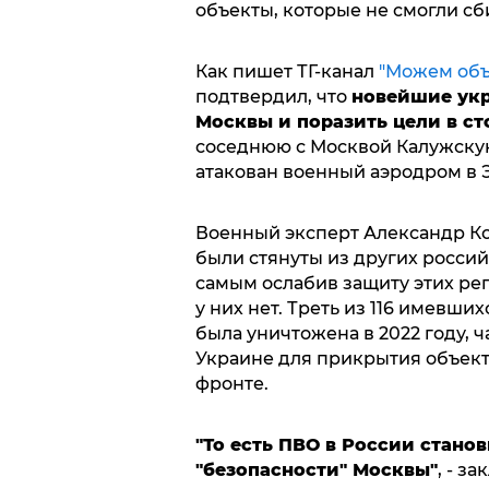
объекты, которые не смогли сб
Как пишет ТГ-канал
"Можем объ
подтвердил, что
новейшие укр
Москвы и поразить цели в ст
соседнюю с Москвой Калужскую 
атакован военный аэродром в 
Военный эксперт Александр Ко
были стянуты из других россий
самым ослабив защиту этих рег
у них нет. Треть из 116 имевш
была уничтожена в 2022 году, ч
Украине для прикрытия объек
фронте.
"То есть ПВО в России станов
"безопасности" Москвы"
, - з