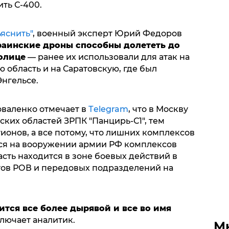
ить С-400.
яснить"
, военный эксперт Юрий Федоров
аинские дроны способны долететь до
олице
— ранее их использовали для атак на
область и на Саратовскую, где был
Энгельсе.
валенко отмечает в
Тelegram
, что в Москву
ских областей ЗРПК "Панцирь-С1", тем
ионов, а все потому, что лишних комплексов
ихся на вооружении армии РФ комплексов
асть находится в зоне боевых действий в
тов РОВ и передовых подразделений на
ится все более дырявой и все во имя
аключает аналитик.
М