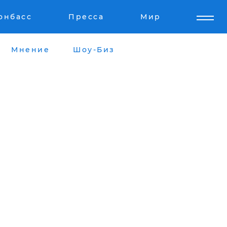
онбасс
Пресса
Мир
Мнение
Шоу-Биз