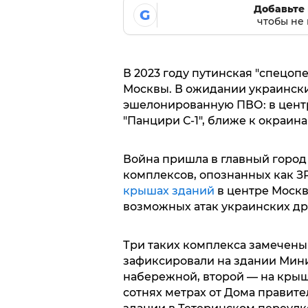
Добавьте 
G
чтобы не 
В 2023 году путинская "спецоп
Москвы. В ожидании украинских
эшелонированную ПВО: в центр
"Панцири С-1", ближе к окраина
Война пришла в главный город 
комплексов, опознанных как З
крышах зданий
в центре Москв
возможных атак украинских д
Три таких комплекса замечены
зафиксировали на здании Мин
набережной, второй — на крыше
сотнях метрах от Дома правите