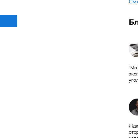
См
Б
​"М
эксп
уго
Жда
отс