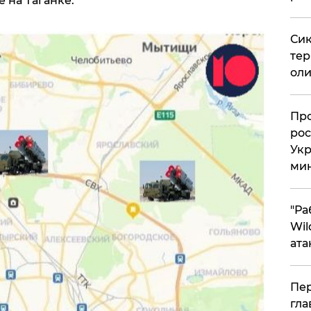
 на Таганке.
Сик
тер
оли
​Пр
рос
Укр
ми
"Ра
Wil
ата
Пер
гла