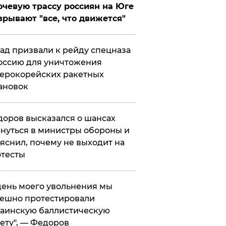
чевую трассу россиян на Юге
зрывают "все, что движется"
ад призвали к рейду спецназа
оссию для уничтожения
ерокорейских ракетных
ановок
оров высказался о шансах
нуться в министры обороны и
яснил, почему не выходит на
тесты
 день моего увольнения мы
ешно протестировали
аинскую баллистическую
ету", — Федоров