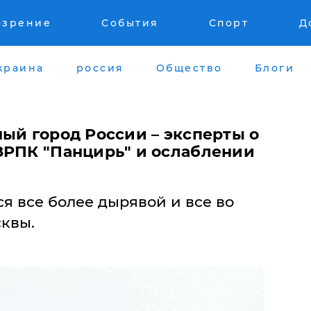
озрение
События
Спорт
Д
краина
россия
Общество
Блоги
ый город России – эксперты о
ЗРПК "Панцирь" и ослаблении
я все более дырявой и все во
сквы.