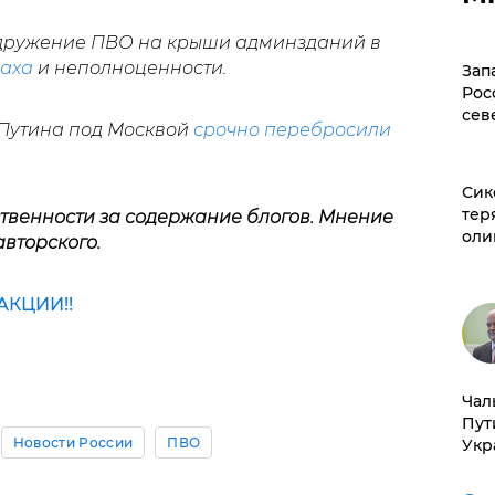
одружение ПВО на крыши админзданий в
аха
и неполноценности.
Зап
Рос
сев
 Путина под Москвой
срочно перебросили
Сик
тер
ственности за содержание блогов. Мнение
оли
авторского.
КЦИИ!!
Чал
Пут
Новости России
ПВО
Укр