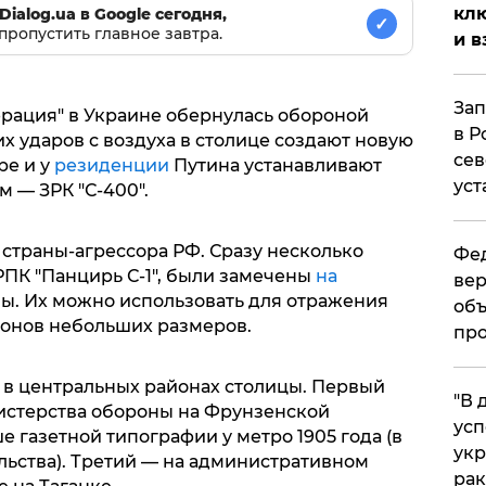
клю
Dialog.ua в Google сегодня,
✓
пропустить главное завтра.
и в
Зап
ерация" в Украине обернулась обороной
в Р
 ударов с воздуха в столице создают новую
сев
е и у
резиденции
Путина устанавливают
уст
м — ЗРК "С-400".
страны-агрессора РФ. Сразу несколько
Фед
РПК "Панцирь С-1", были замечены
на
вер
ы. Их можно использовать для отражения
объ
ронов небольших размеров.
про
 в центральных районах столицы. Первый
​"В
истерства обороны на Фрунзенской
усп
 газетной типографии у метро 1905 года (в
укр
льства). Третий — на административном
рак