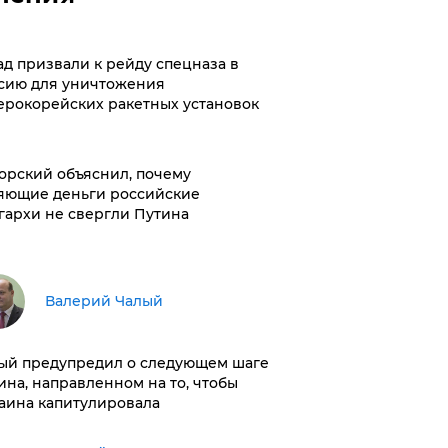
ад призвали к рейду спецназа в
сию для уничтожения
ерокорейских ракетных установок
орский объяснил, почему
яющие деньги российские
гархи не свергли Путина
Валерий Чалый
ый предупредил о следующем шаге
ина, направленном на то, чтобы
аина капитулировала