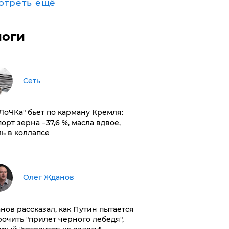
отреть ещё
логи
Сеть
оЛоЧКа" бьет по карману Кремля:
орт зерна −37,6 %, масла вдвое,
ль в коллапсе
Олег Жданов
нов рассказал, как Путин пытается
рочить "прилет черного лебедя",