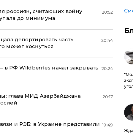
См
оля россиян, считающих войну
20:52
 упала до минимума
Б
ала депортировать часть
20:44
то может коснуться
 – в РФ Wildberries начал закрывать
20:24
​"М
эксп
уго
ны: глава МИД Азербайджана
20:17
иссией
вязи и РЭБ: в Украине представили
19:49
Жда