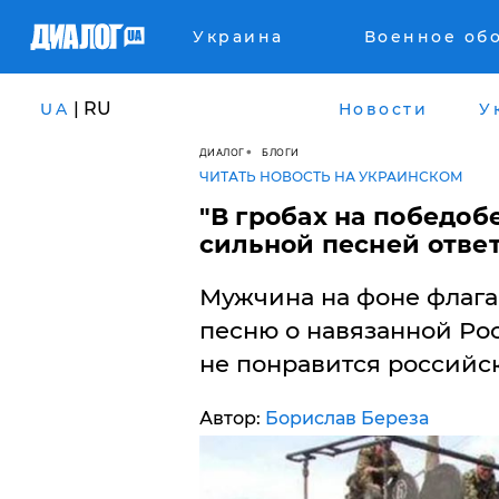
Украина
Военное об
| RU
UA
Новости
У
ДИАЛОГ
БЛОГИ
ЧИТАТЬ НОВОСТЬ НА УКРАИНСКОМ
"В гробах на победобе
сильной песней отве
Мужчина на фоне флага
песню о навязанной Ро
не понравится российс
Автор:
Борислав Береза