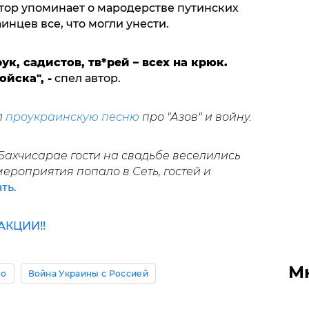
тор упоминает о мародерстве путинских
инцев все, что могли унести.
ук, садистов, тв*рей – всех на крюк.
ойска", -
спел автор.
л
проукраинскую песню
про "Азов" и войну.
ахчисарае гости на свадьбе веселились
мероприятия попало в Сеть, гостей и
ть.
КЦИИ!!
М
ео
Война Украины с Россией