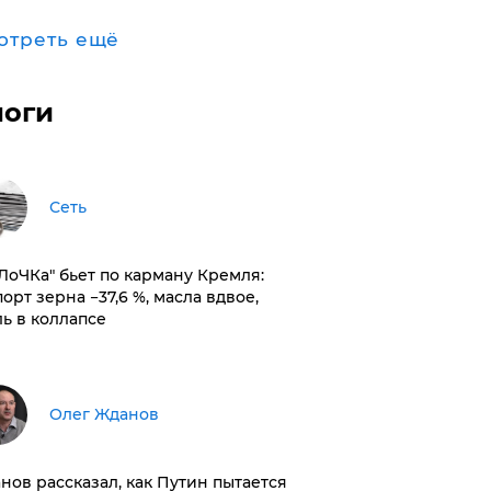
отреть ещё
логи
Сеть
оЛоЧКа" бьет по карману Кремля:
орт зерна −37,6 %, масла вдвое,
ль в коллапсе
Олег Жданов
нов рассказал, как Путин пытается