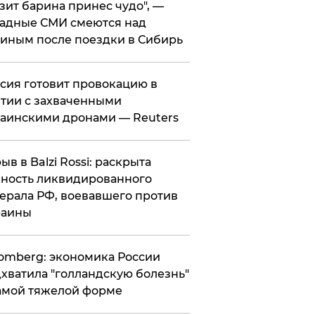
зит барина принес чудо", —
адные СМИ смеются над
иным после поездки в Сибирь
ссия готовит провокацию в
тии с захваченными
аинскими дронами — Reuters
рыв в Balzi Rossi: раскрыта
ность ликвидированного
ерала РФ, воевавшего против
раины
omberg: экономика России
хватила "голландскую болезнь"
амой тяжелой форме