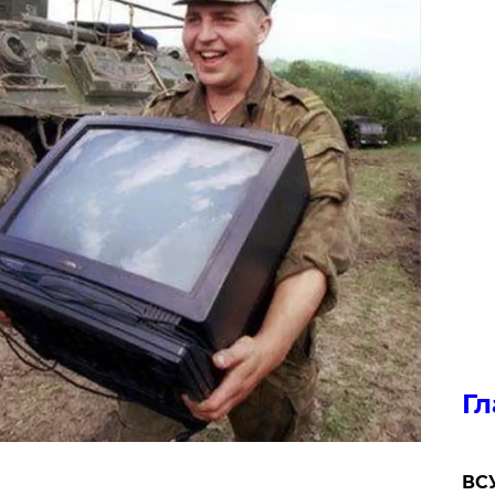
Гл
ВСУ