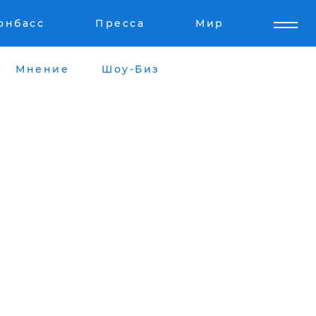
онбасс
Пресса
Мир
Мнение
Шоу-Биз