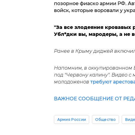
позорное фиаско армии РФ. Ав
войск, которые воровали у укра
"За все злодеяния кровавых р
Убл*дки вы, мародеры, а не в
Ранее в Крыму диджей включи
Напомним, в оккупированном Б
под "Червону калину". Видео с 
молодоженов
требуют арестова
ВАЖНОЕ СООБЩЕНИЕ ОТ РЕДА
Армия России
Общество
Вид