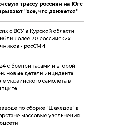
чевую трассу россиян на Юге
зрывают "все, что движется"
оях с ВСУ в Курской области
ибли более 70 российских
чников - росСМИ
24 с боеприпасами и второй
н: новые детали инцидента
ле украинского самолета в
йпциге
заводе по сборке "Шахедов" в
арстане массовые увольнения
оцсети