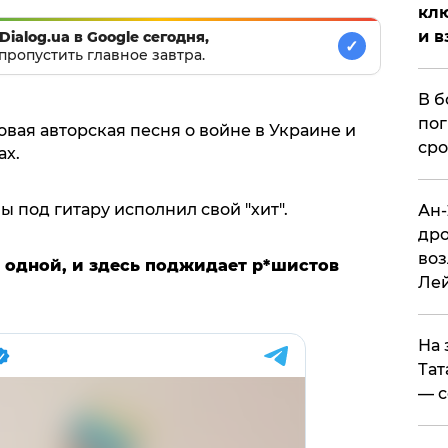
клю
и в
Dialog.ua в Google сегодня,
✓
пропустить главное завтра.
В б
пог
овая авторская песня о войне в Украине и
сро
ах.
 под гитару исполнил свой "хит".
Ан-
дро
воз
 одной, и здесь поджидает р*шистов
Ле
На 
Тат
— с