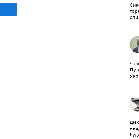
Сик
тер
оли
Чал
Пут
Укр
Дик
нея
буд