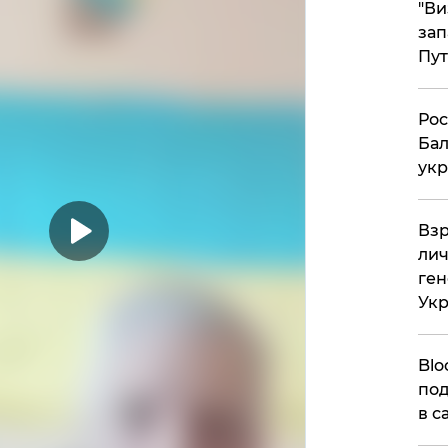
"Ви
зап
Пут
​Ро
Бал
укр
​Вз
лич
ген
Ук
Blo
под
в с