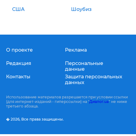
США
Шоубиз
О проекте
Реклама
Редакция
Персональные
данные
Контакты
Защита персональных
данных
Использование материалов разрешается при условии ссылки
(для интернет-изданий - гиперссылки) на "
Диалог.ua
" не ниже
третьего абзаца.
� 2026,
Все права защищены.