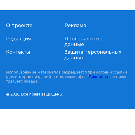
О проекте
Реклама
Редакция
Персональные
данные
Контакты
Защита персональных
данных
Использование материалов разрешается при условии ссылки
(для интернет-изданий - гиперссылки) на "
Диалог.ua
" не ниже
третьего абзаца.
� 2026,
Все права защищены.