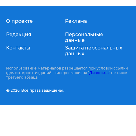
О проекте
Реклама
Редакция
Персональные
данные
Контакты
Защита персональных
данных
Использование материалов разрешается при условии ссылки
(для интернет-изданий - гиперссылки) на "
Диалог.ua
" не ниже
третьего абзаца.
� 2026,
Все права защищены.