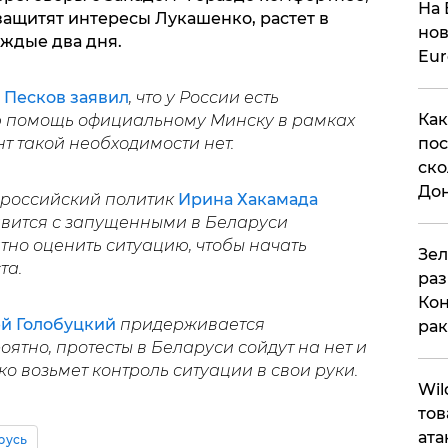
На 
защитят интересы Лукашенко, растет в
нов
ждые два дня.
Eu
 Песков заявил
, что у России есть
Как
ю помощь официальному Минску в рамках
пос
т такой необходимости нет.
ско
До
российский политик
Ирина Хакамада
авится с запущенными в Беларуси
тно оценить ситуацию, чтобы начать
​Зе
та.
раз
Кон
й Голобуцкий
придерживается
рак
ятно, протесты в Беларуси сойдут на нет и
о возьмет контроль ситуации в свои руки.
​Wi
тов
ата
русь