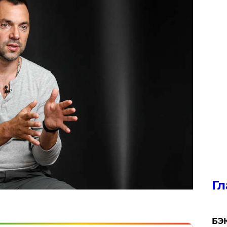
Гл
​БЭ