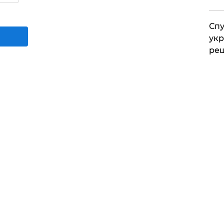
Спу
укр
ре