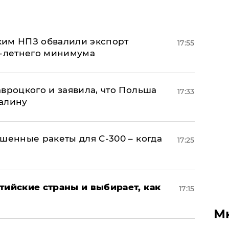
ким НПЗ обвалили экспорт
17:55
0-летнего минимума
авроцкого и заявила, что Польша
17:33
алину
шенные ракеты для С-300 – когда
17:25
тийские страны и выбирает, как
17:15
М