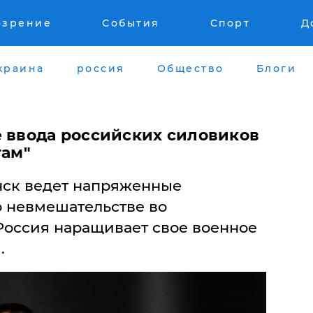
озрение
События
Спорт
Д
краина
россия
Общество
Блоги
е ввода российских силовиков
там"
ск ведет напряженные
о невмешательстве во
Россия наращивает свое военное
.