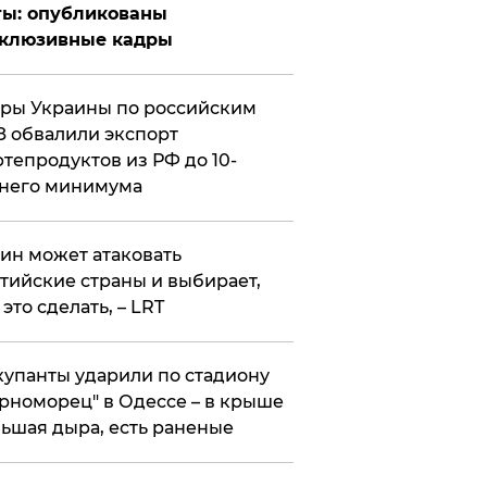
ты: опубликованы
склюзивные кадры
ры Украины по российским
 обвалили экспорт
тепродуктов из РФ до 10-
него минимума
ин может атаковать
тийские страны и выбирает,
 это сделать, – LRT
упанты ударили по стадиону
рноморец" в Одессе – в крыше
ьшая дыра, есть раненые