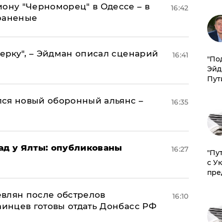
иону "Черноморец" в Одессе – в
16:42
раненые
керку", – Эйдман описал сценарий
16:41
​"По
Эйд
Пут
ся новый оборонный альянс –
16:35
рад у Ялты: опубликованы
16:27
"Пу
с У
пре
влян после обстрелов
16:10
аинцев готовы отдать Донбасс РФ