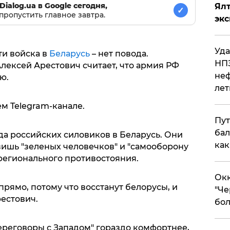
Dialog.ua в Google сегодня,
Ял
✓
пропустить главное завтра.
эк
Уда
ти войска в
Беларусь
– нет повода.
НПЗ
лексей Арестович считает, что армия РФ
неф
ю.
лет
ем Telegram-канале.
Пут
бал
да российских силовиков в Беларусь. Они
как
зишь "зеленых человечков" и "самооборону
 регионального противостояния.
Окк
прямо, потому что восстанут белорусы, и
"Че
рестович.
бол
реговоры с Западом" гораздо комфортнее,