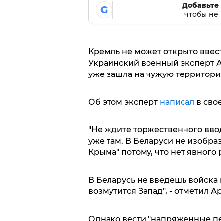
Добавьте 
G
чтобы не 
Кремль не может открыто ввес
Украинский военный эксперт А
уже зашла на чужую территори
Об этом эксперт
написал
в сво
"Не ждите торжественного вво
уже там. В Беларуси не изобра
Крыма" потому, что нет явного
В Беларусь не введешь войска 
возмутится Запад", - отметил А
Однако вести "напряженные пе