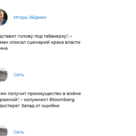
Игорь Эйдман
дставит голову под табакерку", –
ман описал сценарий краха власти
ина
Сеть
тин получит преимущество в войне
краиной", – колумнист Bloomberg
достерег Запад от ошибки
Сеть