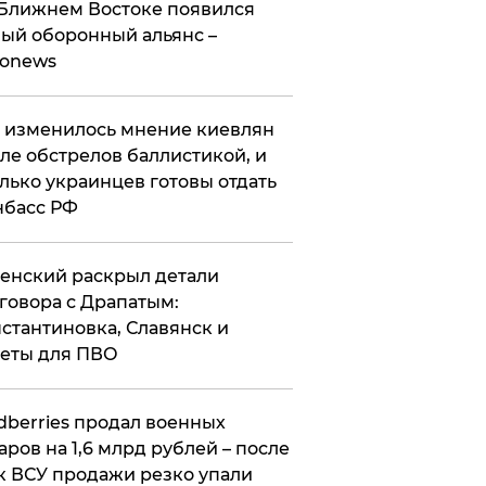
Ближнем Востоке появился
ый оборонный альянс –
ronews
 изменилось мнение киевлян
ле обстрелов баллистикой, и
лько украинцев готовы отдать
нбасс РФ
ленский раскрыл детали
говора с Драпатым:
стантиновка, Славянск и
еты для ПВО
ldberries продал военных
аров на 1,6 млрд рублей – после
к ВСУ продажи резко упали