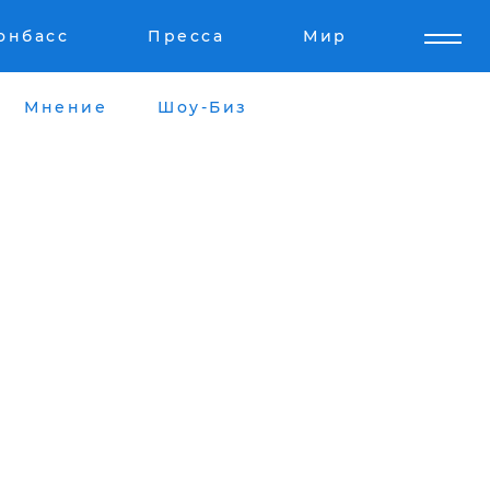
онбасс
Пресса
Мир
Мнение
Шоу-Биз