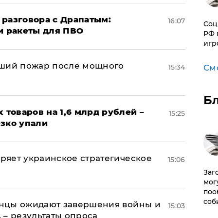
 разговора с Драпатым:
16:07
Соц
и ракеты для ПВО
РФ 
игр
йший пожар после мощного
См
15:34
Б
х товаров на 1,6 млрд рублей –
15:25
езко упали
оряет украинское стратегическое
15:06
Заг
мог
поо
соб
аинцы ожидают завершения войны и
15:03
, – результаты опроса