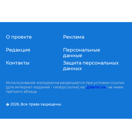
О проекте
Реклама
Редакция
Персональные
данные
Контакты
Защита персональных
данных
Использование материалов разрешается при условии ссылки
(для интернет-изданий - гиперссылки) на "
Диалог.ua
" не ниже
третьего абзаца.
� 2026,
Все права защищены.