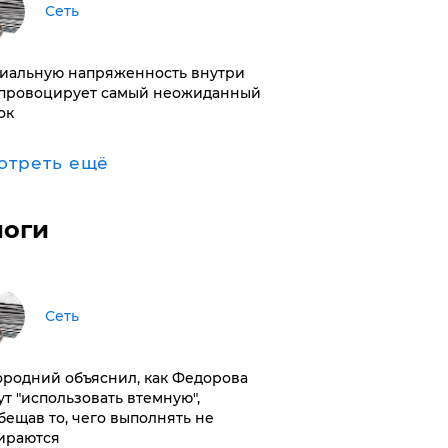
Сеть
иальную напряженность внутри
провоцирует самый неожиданный
ок
отреть ещё
логи
Сеть
ородний объяснил, как Федорова
ут "использовать втемную",
бещав то, чего выполнять не
ираются