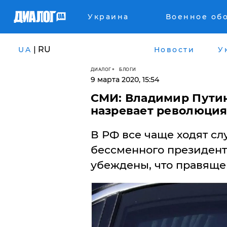
Украина
Военное об
| RU
UA
Новости
У
ДИАЛОГ
БЛОГИ
9 марта 2020, 15:54
СМИ: Владимир Путин
назревает революция 
В РФ все чаще ходят сл
бессменного президент
убеждены, что правяще