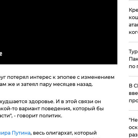
Кре
кош
ата
ког
Тур
Пак
по 
руг потерял интерес к эпопее с изменением
ам же и затеял пару месяцев назад.
В С
вве
про
ухудшается здоровье. И в этой связи он
акой-то вариант поведения, который бы
сти", - говорит политик.
​"Н
оск
ира Путина
, весь олигархат, который
раз