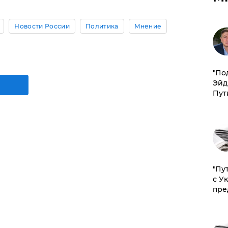
Новости России
Политика
Мнение
​"По
Эйд
Пут
"Пу
с У
пре