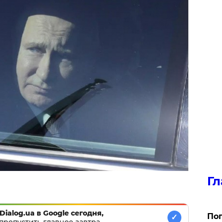
Гл
Dialog.ua в Google сегодня,
Поп
✓
пропустить главное завтра.