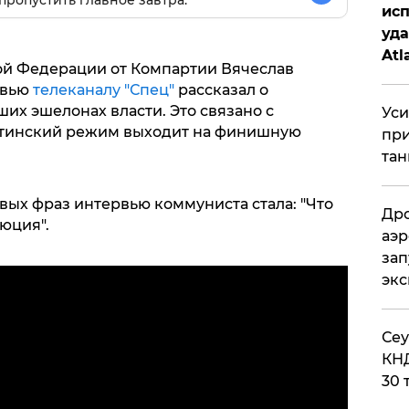
исп
уда
Atl
ой Федерации от Компартии Вячеслав
би
рвью
телеканалу "Спец"
рассказал о
их эшелонах власти. Это связано с
Уси
путинский режим выходит на финишную
при
тан
вых фраз интервью коммуниста стала: "Что
Дро
юция".
аэр
зап
эк
​Се
КНД
30 