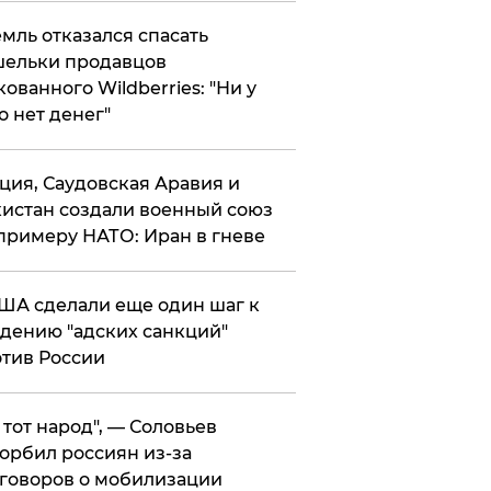
мль отказался спасать
ельки продавцов
кованного Wildberries: "Ни у
о нет денег"
ция, Саудовская Аравия и
истан создали военный союз
примеру НАТО: Иран в гневе
ША сделали еще один шаг к
дению "адских санкций"
тив России
е тот народ", — Соловьев
орбил россиян из-за
говоров о мобилизации