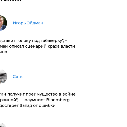
Игорь Эйдман
дставит голову под табакерку", –
ман описал сценарий краха власти
ина
Сеть
тин получит преимущество в войне
краиной", – колумнист Bloomberg
достерег Запад от ошибки