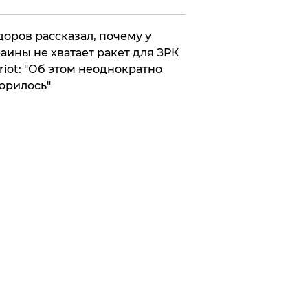
оров рассказал, почему у
аины не хватает ракет для ЗРК
riot: "Об этом неоднократно
орилось"