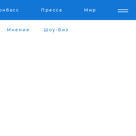
онбасс
Пресса
Мир
Мнение
Шоу-Биз