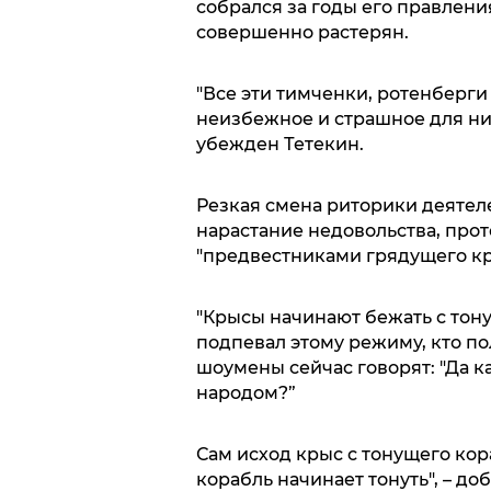
собрался за годы его правлени
совершенно растерян.
"Все эти тимченки, ротенберги 
неизбежное и страшное для них
убежден Тетекин.
Резкая смена риторики деятеле
нарастание недовольства, прот
"предвестниками грядущего кр
"Крысы начинают бежать с тону
подпевал этому режиму, кто по
шоумены сейчас говорят: "Да к
народом?”
Сам исход крыс с тонущего кора
корабль начинает тонуть", – до