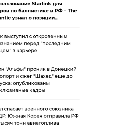
ользование Starlink для
ров по баллистике в РФ – The
antic узнал о позиции
знесмена
к выступил с откровенным
знанием перед "последним
цем" в карьере
н "Альфы" проник в Донецкий
опорт и сжег "Шахед" еще до
уска: опубликованы
склюзивные кадры
ул спасает военного союзника
Р: Южная Корея отправила РФ
тысяч тонн авиатоплива