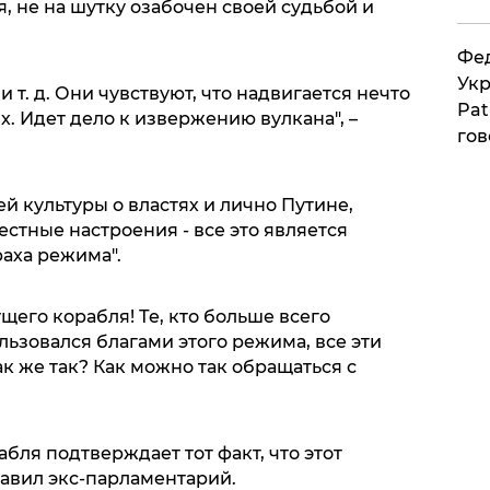
я, не на шутку озабочен своей судьбой и
Фед
Укр
и т. д. Они чувствуют, что надвигается нечто
Pat
. Идет дело к извержению вулкана", –
гов
й культуры о властях и лично Путине,
естные настроения - все это является
аха режима".
щего корабля! Те, кто больше всего
льзовался благами этого режима, все эти
ак же так? Как можно так обращаться с
бля подтверждает тот факт, что этот
бавил экс-парламентарий.