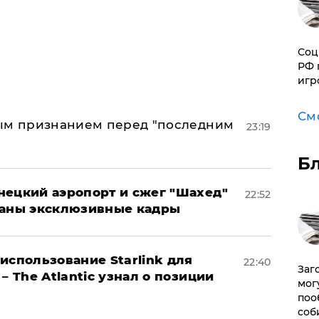
Соц
РФ 
игр
См
ным признанием перед "последним
23:19
Б
нецкий аэропорт и сжег "Шахед"
22:52
ваны эксклюзивные кадры
использование Starlink для
22:40
Заг
– The Atlantic узнал о позиции
мог
поо
соб