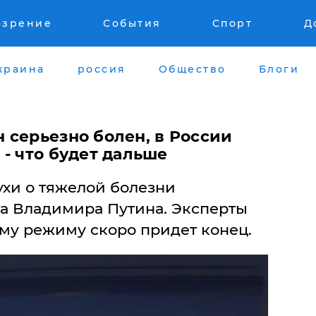
озрение
События
Спорт
Д
краина
россия
Общество
Блоги
 серьезно болен, в России
- что будет дальше
ухи о тяжелой болезни
а Владимира Путина. Эксперты
му режиму скоро придет конец.