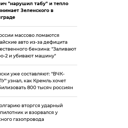
ич "нарушил табу" и тепло
нимает Зеленского в
лграде
оссии массово ломаются
айские авто из-за дефицита
ественного бензина: "Заливают
о-2 и убивают машину"
ски уже составляют: "ВЧК-
У" узнал, как Кремль хочет
илизовать 800 тысяч россиян
олгарию вторгся ударный
пилотник и взорвался у
ного газопровода