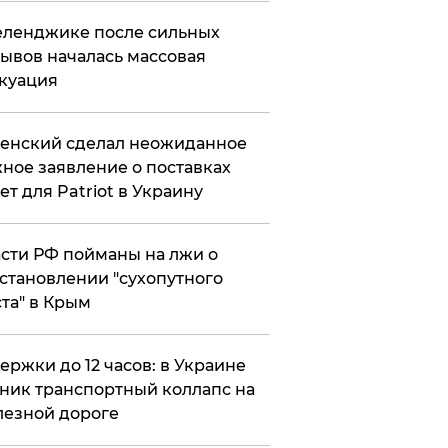
еленджике после сильных
ывов началась массовая
куация
енский сделал неожиданное
ное заявление о поставках
ет для Patriot в Украину
сти РФ пойманы на лжи о
становлении "сухопутного
та" в Крым
ержки до 12 часов: в Украине
ник транспортный коллапс на
езной дороге