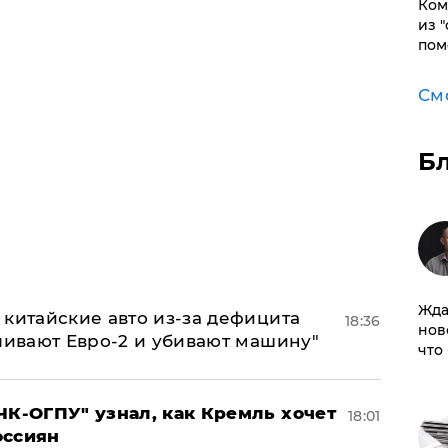
Ком
из 
пом
См
Б
Жда
китайские авто из-за дефицита
18:36
нов
ливают Евро-2 и убивают машину"
что
ЧК-ОГПУ" узнал, как Кремль хочет
18:01
оссиян