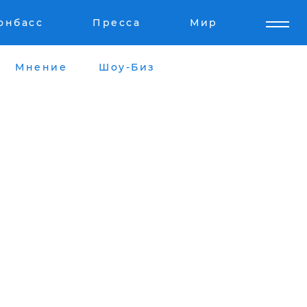
онбасс
Пресса
Мир
Мнение
Шоу-Биз