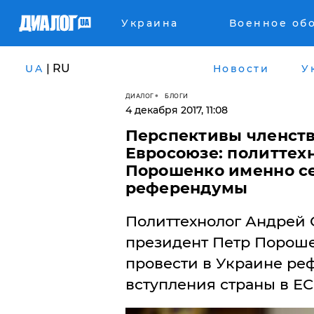
Украина
Военное об
| RU
UA
Новости
У
ДИАЛОГ
БЛОГИ
4 декабря 2017, 11:08
Перспективы членств
Евросоюзе: политтех
Порошенко именно с
референдумы
Политтехнолог Андрей О
президент Петр Пороше
провести в Украине ре
вступления страны в ЕС