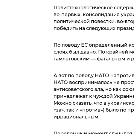
Политтехнологическое содерж
во-первых, консолидация укра
политической повестки; во-вт
победить на следующих презид
По поводу ЕС определенный ко
слоях был давно. По крайней м
гамлетовским — фатальным и 
А вот по поводу НАТО напротив
НАТО воспринималось не прост
антисоветского зла, но как сою
принадлежат к чуждой Украин
Можно сказать, что в украинс
«за», так и «против») было по
иррациональным.
Переломный момент случился в