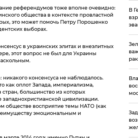
ание референдумов тоже вполне очевидно:
В Г
инского общества в контексте провластной
взр
орых, это может помочь Петру Порошенко
эва
ентских выборах.
Зел
нсенсус в украинских элитах и внеэлитных
важ
ере, этот вопрос не был для Украины
рак
раскольным.
: никакого консенсуса не наблюдалось.
Вла
о как оплот Запада, империализма,
вос
з стран, большинство из которых
мос
е западнохристианской цивилизации.
ком обществе восприятие темы НАТО (как
Зад
 преимуществу эмоциональным и
воз
жел
 марте 2014 года: именно Путин и