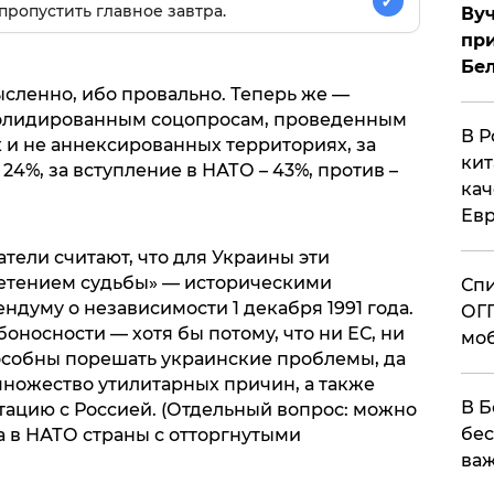
✓
пропустить главное завтра.
Вуч
при
Бе
ысленно, ибо провально. Теперь же —
солидированным соцопросам, проведенным
В Р
 и не аннексированных территориях, за
кит
 24%, за вступление в НАТО – 43%, против –
кач
Евр
тели считают, что для Украины эти
ретением судьбы» — историческими
Спи
думу о независимости 1 декабря 1991 года.
ОГП
оносности — хотя бы потому, что ни ЕС, ни
моб
особны порешать украинские проблемы, да
 множество утилитарных причин, а также
В Б
ацию с Россией. (Отдельный вопрос: можно
бес
а в НАТО страны с отторгнутыми
важ