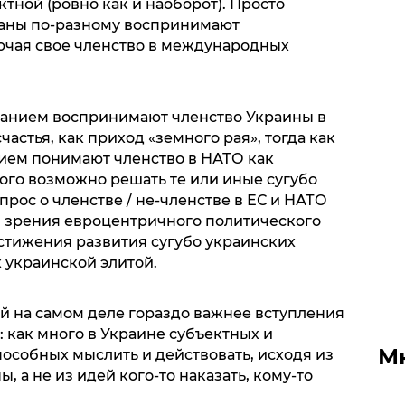
ктной (ровно как и наоборот). Просто
раны по-разному воспринимают
ючая свое членство в международных
нанием воспринимают членство Украины в
частья, как приход «земного рая», тогда как
ием понимают членство в НАТО как
ого возможно решать те или иные сугубо
прос о членстве / не-членстве в ЕС и НАТО
ки зрения евроцентричного политического
остижения развития сугубо украинских
 украинской элитой.
ый на самом деле гораздо важнее вступления
: как много в Украине субъектных и
М
особных мыслить и действовать, исходя из
, а не из идей кого-то наказать, кому-то