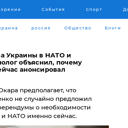
озрение
События
Спорт
Д
краина
россия
Общество
Блоги
а Украины в НАТО и
нолог объяснил, почему
ейчас анонсировал
кара предполагает, что
нко не случайно предложил
ферендумы о необходимости
 и НАТО именно сейчас.