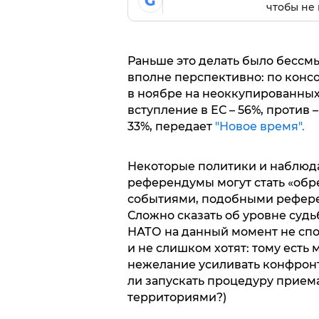
G
чтобы не 
Раньше это делать было бессм
вполне перспективно: по кон
в ноябре на неоккупированных
вступление в ЕС – 56%, против –
33%, передает
"Новое время".
Некоторые политики и наблюда
референдумы могут стать «об
событиями, подобными референ
Сложно сказать об уровне судьб
НАТО на данный момент не сп
и не слишком хотят: тому есть
нежелание усиливать конфронт
ли запускать процедуру прием
территориями?)