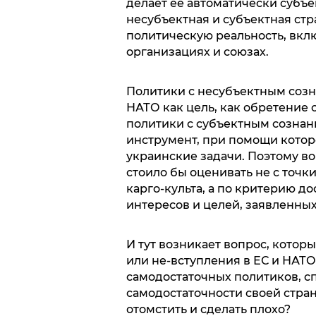
делает ее автоматически субъе
несубъектная и субъектная ст
политическую реальность, вкл
организациях и союзах.
Политики с несубъектным соз
НАТО как цель, как обретение с
политики с субъектным сознан
инструмент, при помощи котор
украинские задачи. Поэтому во
стоило бы оценивать не с точ
карго-культа, а по критерию д
интересов и целей, заявленных
И тут возникает вопрос, котор
или не-вступления в ЕС и НАТО
самодостаточных политиков, сп
самодостаточности своей страны
отомстить и сделать плохо?