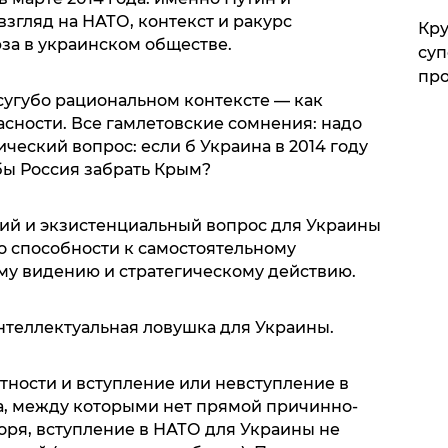
згляд на НАТО, контекст и ракурс
Кр
за в украинском обществе.
суп
про
сугубо рациональном контексте — как
сности. Все гамлетовские сомнения: надо
ческий вопрос: если б Украина в 2014 году
бы Россия забрать Крым?
ий и экзистенциальный вопрос для Украины
 о способности к самостоятельному
му видению и стратегическому действию.
нтеллектуальная ловушка для Украины.
тности и вступление или невступление в
а, между которыми нет прямой причинно-
оря, вступление в НАТО для Украины не