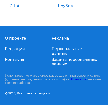
США
Шоубиз
О проекте
Реклама
Редакция
Персональные
данные
Контакты
Защита персональных
данных
Использование материалов разрешается при условии ссылки
(для интернет-изданий - гиперссылки) на "
Диалог.ua
" не ниже
третьего абзаца.
� 2026,
Все права защищены.