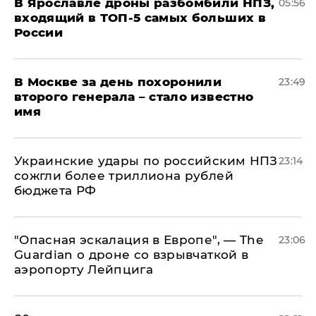
В Ярославле дроны разбомбили НПЗ,
05:56
входящий в ТОП-5 самых больших в
России
В Москве за день похоронили
23:49
второго генерала – стало известно
имя
Украинские удары по российским НПЗ
23:14
сожгли более триллиона рублей
бюджета РФ
"Опасная эскалация в Европе", — The
23:06
Guardian о дроне со взрывчаткой в
аэропорту Лейпцига