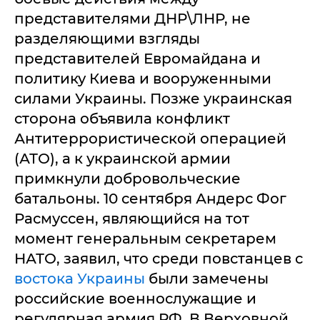
представителями ДНР\ЛНР, не
разделяющими взгляды
представителей Евромайдана и
политику Киева и вооруженными
силами Украины. Позже украинская
сторона объявила конфликт
Антитеррористической операцией
(АТО), а к украинской армии
примкнули добровольческие
батальоны. 10 сентября Андерс Фог
Расмуссен, являющийся на тот
момент генеральным секретарем
НАТО, заявил, что среди повстанцев с
востока Украины
были замечены
российские военнослужащие и
регулярная армия РФ. В Верховной