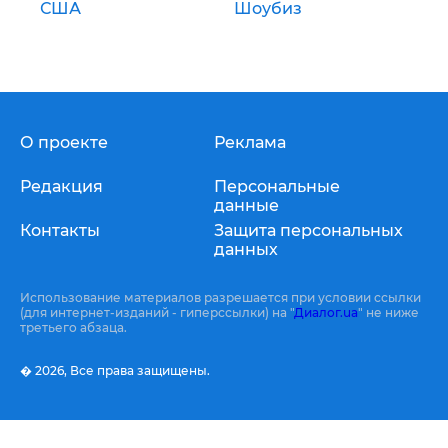
США
Шоубиз
О проекте
Реклама
Редакция
Персональные
данные
Контакты
Защита персональных
данных
Использование материалов разрешается при условии ссылки
(для интернет-изданий - гиперссылки) на "
Диалог.ua
" не ниже
третьего абзаца.
� 2026,
Все права защищены.