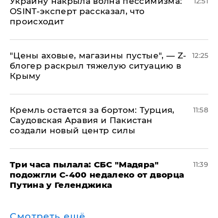
​Украину накрыла волна пессимизма:
12:51
OSINT-эксперт рассказал, что
происходит
​"Цены аховые, магазины пустые", — Z-
12:25
блогер раскрыл тяжелую ситуацию в
Крыму
​Кремль остается за бортом: Турция,
11:58
Саудовская Аравия и Пакистан
создали новый центр силы
Три часа пылала: СБС "Мадяра"
11:39
подожгли С-400 недалеко от дворца
Путина у Геленджика
Смотреть ещё