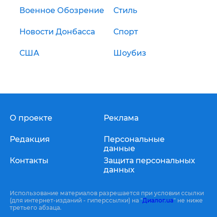
Военное Обозрение
Стиль
Новости Донбасса
Спорт
США
Шоубиз
О проекте
Реклама
Редакция
Персональные
данные
Контакты
Защита персональных
данных
Использование материалов разрешается при условии ссылки
(для интернет-изданий - гиперссылки) на "
Диалог.ua
" не ниже
третьего абзаца.