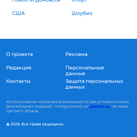
США
Шоубиз
О проекте
Реклама
Редакция
Персональные
данные
Контакты
Защита персональных
данных
Использование материалов разрешается при условии ссылки
(для интернет-изданий - гиперссылки) на "
Диалог.ua
" не ниже
третьего абзаца.
� 2026,
Все права защищены.