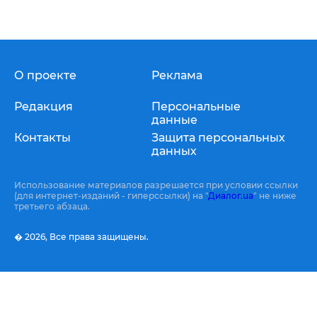
О проекте
Реклама
Редакция
Персональные
данные
Контакты
Защита персональных
данных
Использование материалов разрешается при условии ссылки
(для интернет-изданий - гиперссылки) на "
Диалог.ua
" не ниже
третьего абзаца.
� 2026,
Все права защищены.