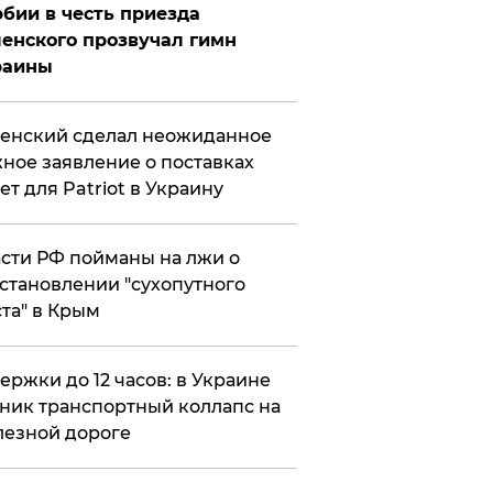
бии в честь приезда
енского прозвучал гимн
раины
енский сделал неожиданное
ное заявление о поставках
ет для Patriot в Украину
сти РФ пойманы на лжи о
становлении "сухопутного
та" в Крым
ержки до 12 часов: в Украине
ник транспортный коллапс на
езной дороге