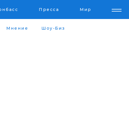
онбасс
Пресса
Мир
Мнение
Шоу-Биз