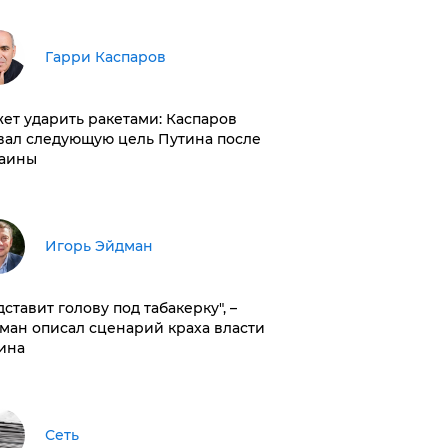
Гарри Каспаров
ет ударить ракетами: Каспаров
вал следующую цель Путина после
аины
Игорь Эйдман
дставит голову под табакерку", –
ман описал сценарий краха власти
ина
Сеть