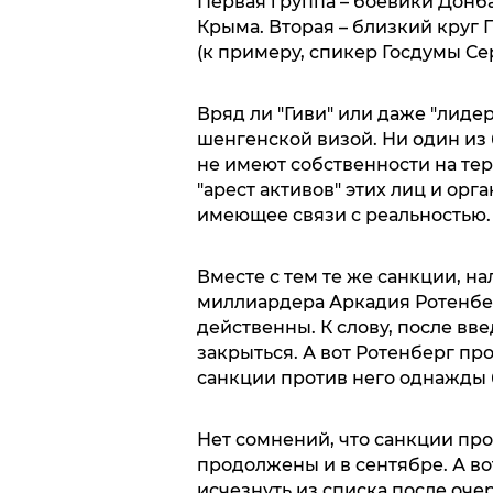
Первая группа – боевики Донба
Крыма. Вторая – близкий круг 
(к примеру, спикер Госдумы С
Вряд ли "Гиви" или даже "лидер
шенгенской визой. Ни один из 
не имеют собственности на тер
"арест активов" этих лиц и ор
имеющее связи с реальностью.
Вместе с тем те же санкции, н
миллиардера Аркадия Ротенбер
действенны. К слову, после в
закрыться. А вот Ротенберг пр
санкции против него однажды 
Нет сомнений, что санкции про
продолжены и в сентябре. А в
исчезнуть из списка после оч