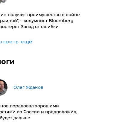
тин получит преимущество в войне
краиной", – колумнист Bloomberg
достерег Запад от ошибки
отреть ещё
логи
Олег Жданов
нов порадовал хорошими
остями из России и предположил,
 будет дальше