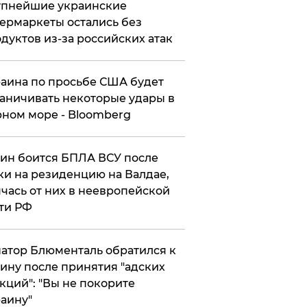
упнейшие украинские
ермаркеты остались без
дуктов из-за российских атак
аина по просьбе США будет
аничивать некоторые удары в
ном море - Bloomberg
ин боится БПЛА ВСУ после
ки на резиденцию на Валдае,
чась от них в неевропейской
ти РФ
атор Блюменталь обратился к
ину после принятия "адских
кций": "Вы не покорите
аину"