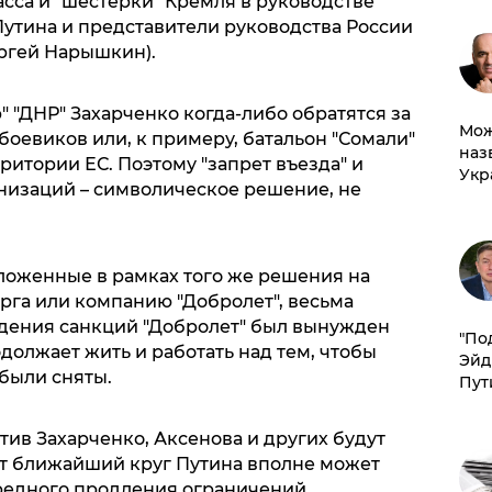
сса и "шестерки" Кремля в руководстве
Путина и представители руководства России
ергей Нарышкин).
" "ДНР" Захарченко когда-либо обратятся за
Мож
боевиков или, к примеру, батальон "Сомали"
наз
ритории ЕС. Поэтому "запрет въезда" и
Укр
ганизаций – символическое решение, не
аложенные в рамках того же решения на
га или компанию "Добролет", весьма
ведения санкций "Добролет" был вынужден
​"По
одолжает жить и работать над тем, чтобы
Эйд
были сняты.
Пут
тив Захарченко, Аксенова и других будут
от ближайший круг Путина вполне может
ередного продления ограничений.