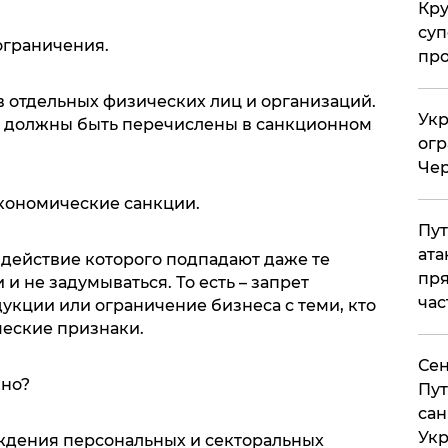
Кр
суп
ограничения.
про
в отдельных физических лиц и организаций.
Укр
 должны быть перечислены в санкционном
огр
Чер
экономические санкции.
Пут
ата
 действие которого подпадают даже те
пря
 и не задумываться. То есть – запрет
час
укции или ограничение бизнеса с теми, кто
еские признаки.
Сен
жно?
Пут
сан
Укр
рждения персональных и секторальных