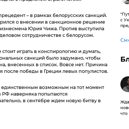
"Пу
 прецедент – в рамках белорусских санкций.
с У
ворился о внесении в санкционное решение
пре
бизнесмена Юрия Чижа. Против выступила
 деловом сотрудничестве с белорусом.
См
не стоит играть в конспирологию и думать,
Б
сональных санкций было задумано, чтобы
на, внесенных в список. Вовсе нет. Причина
я после победы в Греции левых популистов.
 единственным возможным на тот момент
в РФ наверняка попытаются
вательно, в сентябре ждем новую битву в
Жда
нов
что