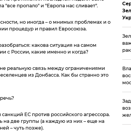
Сер
"все пропало" и "Европа нас сливает".
Зел
Ук
сности, но иногда – о мнимых проблемах и о
ии процедур и правил Евросоюза.
Зел
важ
азобраться: какова ситуация на самом
рак
ции с России, какие именно и когда?
лне реальную связь между ограничениями
Вла
еселенцев из Донбасса. Как бы странно это
вос
мос
 речь?
Зад
воз
 санкций ЕС против российского агрессора.
жел
на две группы (а каждую из них – еще на
 ней – чуть позже).