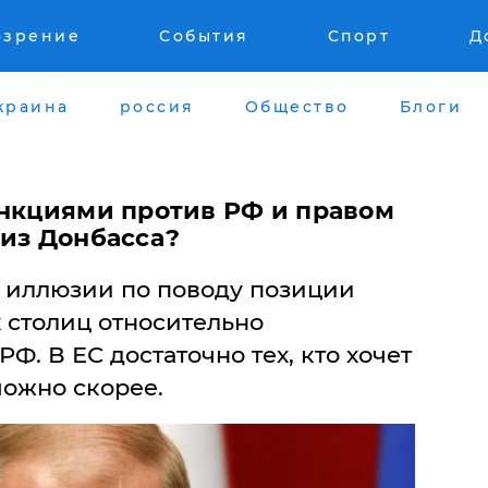
озрение
События
Спорт
Д
краина
россия
Общество
Блоги
анкциями против РФ и правом
 из Донбасса?
е иллюзии по поводу позиции
 столиц относительно
Ф. В ЕС достаточно тех, кто хочет
можно скорее.