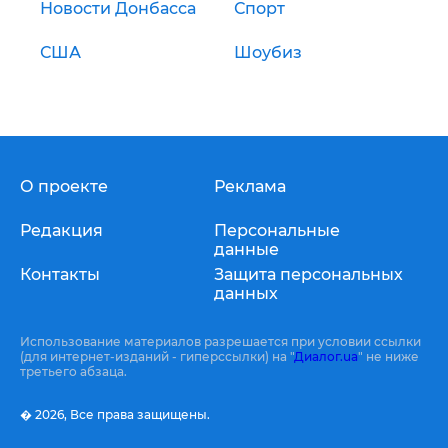
Новости Донбасса
Спорт
США
Шоубиз
О проекте
Реклама
Редакция
Персональные
данные
Контакты
Защита персональных
данных
Использование материалов разрешается при условии ссылки
(для интернет-изданий - гиперссылки) на "
Диалог.ua
" не ниже
третьего абзаца.
� 2026,
Все права защищены.