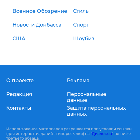
Военное Обозрение
Стиль
Новости Донбасса
Спорт
США
Шоубиз
О проекте
Реклама
Редакция
Персональные
данные
Контакты
Защита персональных
данных
Использование материалов разрешается при условии ссылки
(для интернет-изданий - гиперссылки) на "
Диалог.ua
" не ниже
третьего абзаца.