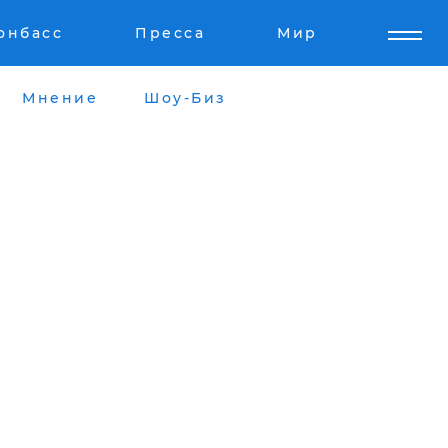
онбасс
Пресса
Мир
Мнение
Шоу-Биз