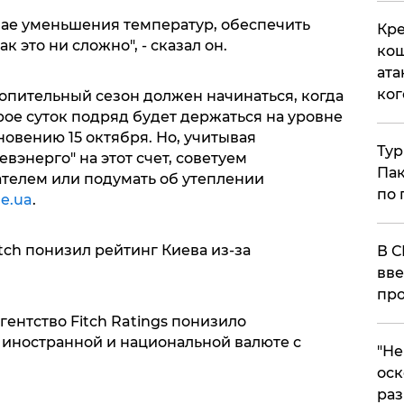
учае уменьшения температур, обеспечить
Кре
к это ни сложно", - сказал он.
кош
ата
ког
опительный сезон должен начинаться, когда
ое суток подряд будет держаться на уровне
новению 15 октября. Но, учитывая
Тур
энерго" на этот счет, советуем
Пак
телем или подумать об утеплении
по 
de.ua
.
Fitch понизил рейтинг Киева из-за
В С
вве
про
ентство Fitch Ratings понизило
 иностранной и национальной валюте с
​"Н
оск
раз