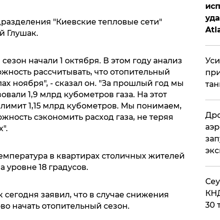
исп
уда
разделения "Киевские тепловые сети"
Atl
й Глушак.
би
Уси
сезон начали 1 октября. В этом году анализ
ожность рассчитывать, что отопительный
при
х ноября", - сказал он. "За прошлый год мы
тан
вали 1,9 млрд кубометров газа. На этот
лимит 1,15 млрд кубометров. Мы понимаем,
Дро
ожность сэкономить расход газа, не теряя
аэр
".
зап
эк
температура в квартирах столичных жителей
 уровне 18 градусов.
​Се
КНД
 сегодня заявил, что в случае снижения
30 
во начать отопительный сезон.