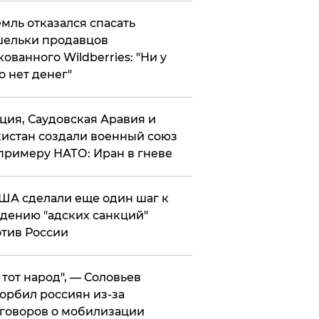
мль отказался спасать
ельки продавцов
кованного Wildberries: "Ни у
о нет денег"
ция, Саудовская Аравия и
истан создали военный союз
примеру НАТО: Иран в гневе
ША сделали еще один шаг к
дению "адских санкций"
тив России
е тот народ", — Соловьев
орбил россиян из-за
говоров о мобилизации