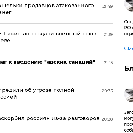
кошельки продавцов атакованного
21:49
енег"
Соц
РФ 
 и Пакистан создали военный союз
игр
21:19
неве
См
аг к введению "адских санкций"
21:15
Б
предили об угрозе полной
20:35
оссией
Заг
 оскорбил россиян из-за разговоров
мог
20:28
поо
соб