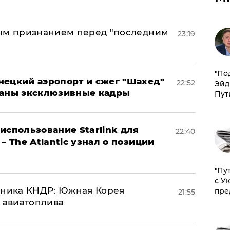
ным признанием перед "последним
23:19
​"По
нецкий аэропорт и сжег "Шахед"
22:52
Эйд
ваны эксклюзивные кадры
Пут
использование Starlink для
22:40
– The Atlantic узнал о позиции
"Пу
с У
юзника КНДР: Южная Корея
пре
21:55
н авиатоплива