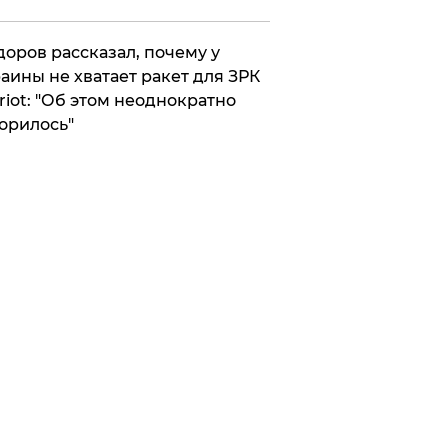
оров рассказал, почему у
аины не хватает ракет для ЗРК
riot: "Об этом неоднократно
орилось"