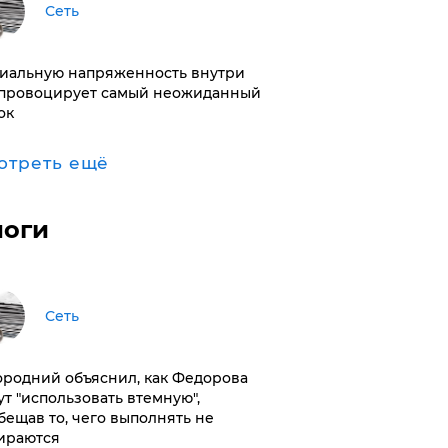
Сеть
иальную напряженность внутри
провоцирует самый неожиданный
ок
отреть ещё
логи
Сеть
ородний объяснил, как Федорова
ут "использовать втемную",
бещав то, чего выполнять не
ираются