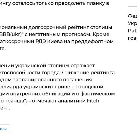
ингу осталось только преодолеть планку в
Фед
Укр
циональный долгосрочный рейтинг столицы
Pat
"BBB(ukr)" с негативным прогнозом. Кроме
гов
краткосрочный РДЭ Киева на преддефолтном
те.
шении украинской столицы отражает
тоспособности города. Снижение рейтинга
родом запланированного погашения
миллиарда украинских гривен. Городской
ации внутренних облигаций и о фактическом
транша", – отмечают аналитики Fitch
ент.
ины