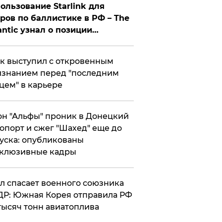
ользование Starlink для
ров по баллистике в РФ – The
antic узнал о позиции
знесмена
к выступил с откровенным
знанием перед "последним
цем" в карьере
н "Альфы" проник в Донецкий
опорт и сжег "Шахед" еще до
уска: опубликованы
склюзивные кадры
ул спасает военного союзника
Р: Южная Корея отправила РФ
тысяч тонн авиатоплива