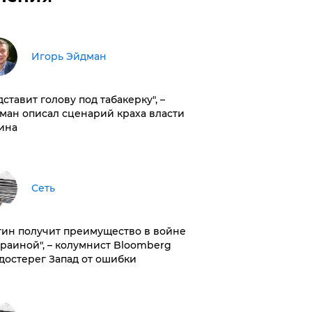
Игорь Эйдман
дставит голову под табакерку", –
ман описал сценарий краха власти
ина
Сеть
тин получит преимущество в войне
краиной", – колумнист Bloomberg
достерег Запад от ошибки