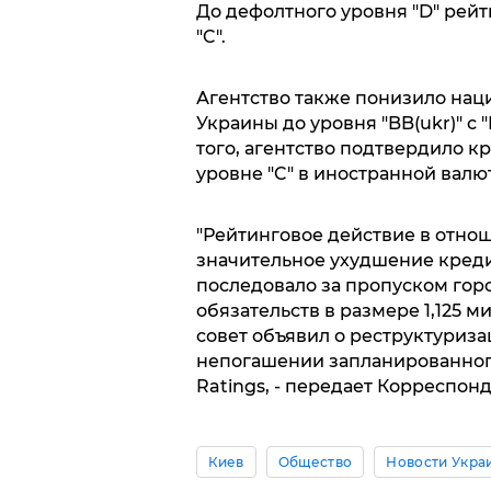
До дефолтного уровня "D" рейт
"C".
Агентство также понизило на
Украины до уровня "BB(ukr)" с 
того, агентство подтвердило 
уровне "C" в иностранной валю
"Рейтинговое действие в отно
значительное ухудшение креди
последовало за пропуском го
обязательств в размере 1,125 
совет объявил о реструктуриз
непогашении запланированного 
Ratings, - передает Корреспонд
Киев
Общество
Новости Укра