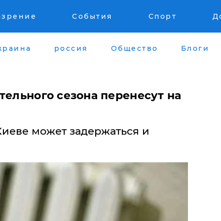
озрение
События
Спорт
Д
краина
россия
Общество
Блоги
тельного сезона перенесут на
Киеве может задержаться и