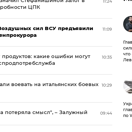
значил Стефанишиной залог в
11:24
дробности ЦПК
 Воздушных сил ВСУ предъявили
11:09
Генпрокурора
Гла
сил
что
 продуктов: какие ошибки могут
10:35
Лев
оспродпотребслужба
али воевать на итальянских боевых
10:29
​Ук
гла
а потеряла смысл", – Залужный
09:44
по 