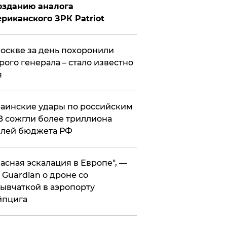
озданию аналога
риканского ЗРК Patriot
оскве за день похоронили
рого генерала – стало известно
я
аинские удары по российским
 сожгли более триллиона
блей бюджета РФ
асная эскалация в Европе", —
 Guardian о дроне со
ывчаткой в аэропорту
йпцига