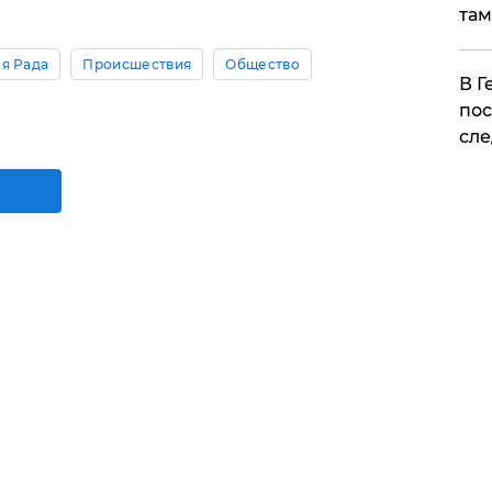
там
я Рада
Происшествия
Общество
​В 
пос
сле