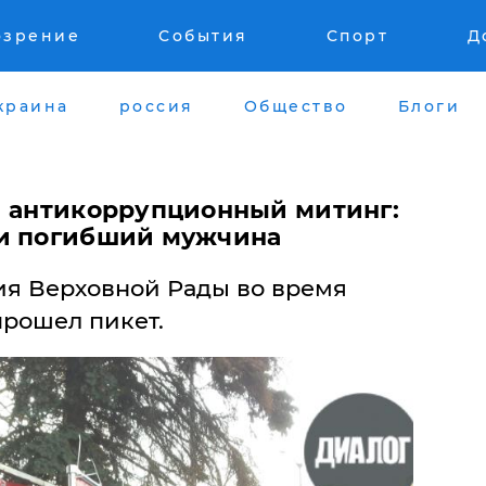
озрение
События
Спорт
Д
краина
россия
Общество
Блоги
л антикоррупционный митинг:
 и погибший мужчина
ния Верховной Рады во время
прошел пикет.