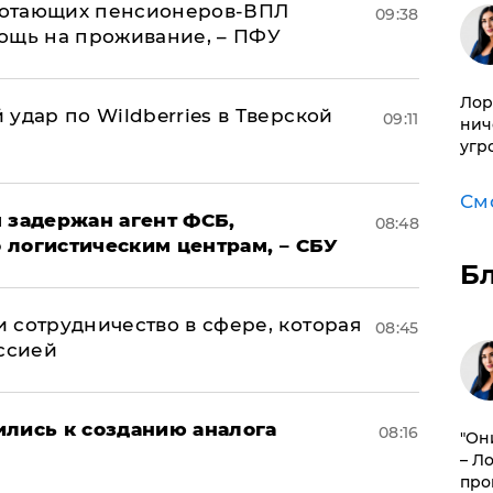
аботающих пенсионеров-ВПЛ
09:38
ощь на проживание, – ПФУ
Лор
удар по Wildberries в Тверской
09:11
нич
угр
См
 задержан агент ФСБ,
08:48
 логистическим центрам, – СБУ
Б
 сотрудничество в сфере, которая
08:45
оссией
ились к созданию аналога
08:16
"Он
– Л
про