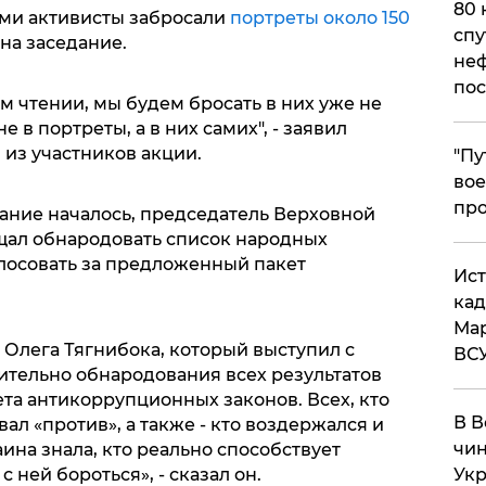
80 
ами активисты забросали
портреты около 150
спу
 на заседание.
неф
пос
ом чтении, мы будем бросать в них уже не
 в портреты, а в них самих", - заявил
 из участников акции.
​"П
вое
про
ование началось, председатель Верховной
щал обнародовать список народных
олосовать за предложенный пакет
​Ис
кад
Мар
лега Тягнибока, который выступил с
ВС
ительно обнародования всех результатов
та антикоррупционных законов. Всех, кто
В В
овал «против», а также - кто воздержался и
чин
аина знала, кто реально способствует
с ней бороться», - сказал он.
Укр