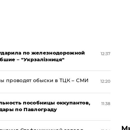
 ударила по железнодорожной
12:37
ибшие – "Укрзалізниця"
ны проводят обыски в ТЦК – СМИ
12:20
льность пособницы оккупантов,
11:38
дары по Павлограду
М