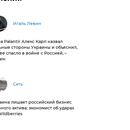
Игаль Левин
ва Palantir Алекс Карп назвал
ьные стороны Украины и объяснил,
 ее спасло в войне с Россией, –
ин
Сеть
раина лишает российский бизнес
вного актива: экономист об ударах
Wildberries