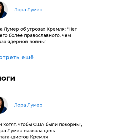
​Лора Лумер
а Лумер об угрозах Кремля: "Нет
его более православного, чем
оза ядерной войны"
отреть ещё
логи
​Лора Лумер
и хотят, чтобы США были покорны",
ора Лумер назвала цель
пагандистов Кремля