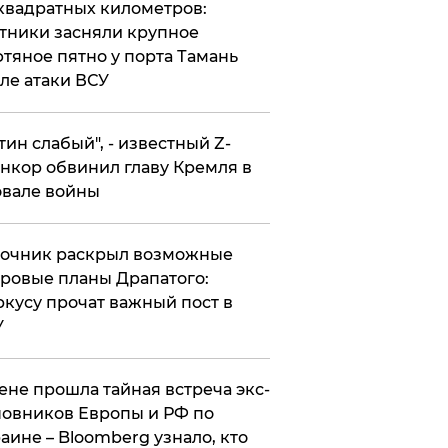
квадратных километров:
тники засняли крупное
тяное пятно у порта Тамань
ле атаки ВСУ
утин слабый", - известный Z-
нкор обвинил главу Кремля в
вале войны
точник раскрыл возможные
ровые планы Драпатого:
кусу прочат важный пост в
У
ене прошла тайная встреча экс-
овников Европы и РФ по
аине – Bloomberg узнало, кто