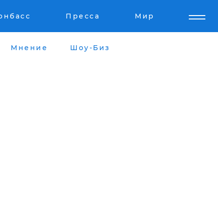
онбасс
Пресса
Мир
Мнение
Шоу-Биз