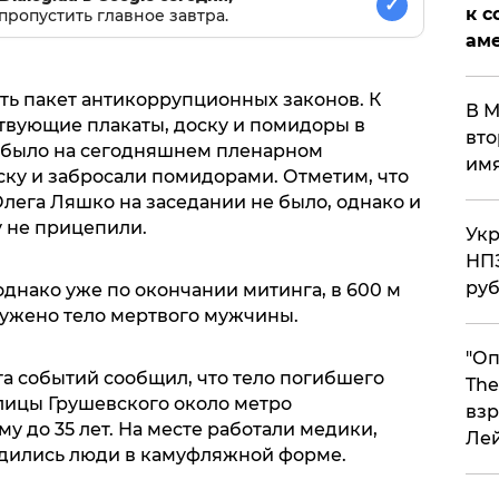
✓
к с
пропустить главное завтра.
аме
ь пакет антикоррупционных законов. К
В М
твующие плакаты, доску и помидоры в
вто
не было на сегодняшнем пленарном
им
ску и забросали помидорами. Отметим, что
лега Ляшко на заседании не было, однако и
у не прицепили.
Укр
НПЗ
ру
днако уже по окончании митинга, в 600 м
ружено тело мертвого мужчины.
"Оп
та событий сообщил, что тело погибшего
The
лицы Грушевского около метро
взр
у до 35 лет. На месте работали медики,
Ле
одились люди в камуфляжной форме.