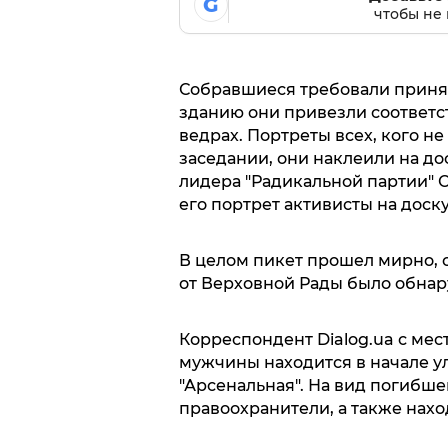
G
чтобы не 
Собравшиеся требовали принят
зданию они привезли соответс
ведрах. Портреты всех, кого 
заседании, они наклеили на до
лидера "Радикальной партии" О
его портрет активисты на доск
В целом пикет прошел мирно, о
от Верховной Рады было обна
Корреспондент Dialog.ua с мес
мужчины находится в начале у
"Арсенальная". На вид погибшем
правоохранители, а также нах