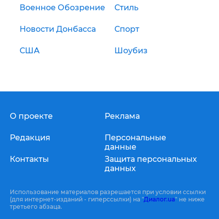
Военное Обозрение
Стиль
Новости Донбасса
Спорт
США
Шоубиз
О проекте
Реклама
Редакция
Персональные
данные
Контакты
Защита персональных
данных
Использование материалов разрешается при условии ссылки
(для интернет-изданий - гиперссылки) на "
Диалог.ua
" не ниже
третьего абзаца.