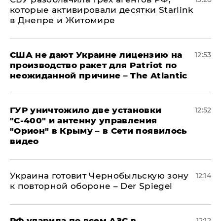
которые активировали десятки Starlink
в Днепре и Житомире
США не дают Украине лицензию на
12:53
производство ракет для Patriot по
неожиданной причине – The Atlantic
ГУР уничтожило две установки
12:52
"С‑400" и антенну управления
"Орион" в Крыму – в Сети появилось
видео
Украина готовит Чернобыльскую зону
12:14
к повторной обороне – Der Spiegel
РФ ударила по всем АЗС в
12:12