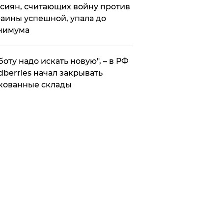
сиян, считающих войну против
аины успешной, упала до
нимума
боту надо искать новую", – в РФ
dberries начал закрывать
кованные склады