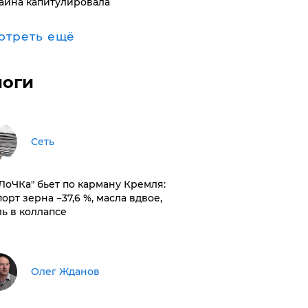
аина капитулировала
отреть ещё
логи
Сеть
оЛоЧКа" бьет по карману Кремля:
орт зерна −37,6 %, масла вдвое,
ль в коллапсе
Олег Жданов