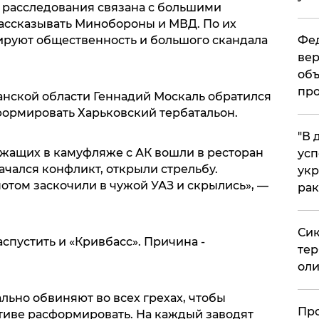
 расследования связана с большими
рассказывать Минобороны и МВД. По их
Фед
руют общественность и большого скандала
вер
объ
про
анской области Геннадий Москаль обратился
ормировать Харьковский тербатальон.
​"В
жащих в камуфляже с АК вошли в ресторан
усп
ачался конфликт, открыли стрельбу.
укр
отом заскочили в чужой УАЗ и скрылись», —
рак
Сик
спустить и «Кривбасс». Причина -
тер
оли
льно обвиняют во всех грехах, чтобы
​Пр
тиве расформировать. На каждый заводят