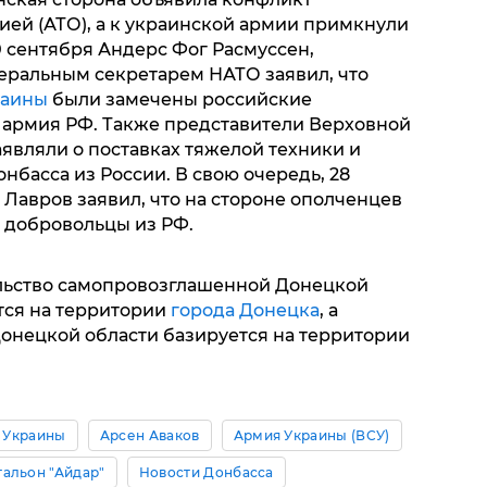
ей (АТО), а к украинской армии примкнули
0 сентября Андерс Фог Расмуссен,
еральным секретарем НАТО заявил, что
раины
были замечены российские
 армия РФ. Также представители Верховной
являли о поставках тяжелой техники и
басса из России. В свою очередь, 28
Лавров заявил, что на стороне ополченцев
 добровольцы из РФ.
льство самопровозглашенной Донецкой
тся на территории
города Донецка
, а
онецкой области базируется на территории
 Украины
Арсен Аваков
Армия Украины (ВСУ)
тальон "Айдар"
Новости Донбасса