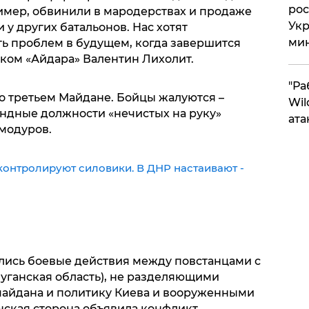
рос
ример, обвинили в мародерствах и продаже
Укр
 у других батальонов. Нас хотят
ми
ть проблем в будущем, когда завершится
мком «Айдара» Валентин Лихолит.
"Ра
 о третьем Майдане. Бойцы жалуются –
Wil
андные должности «нечистых на руку»
ата
модуров.
контролируют силовики. В ДНР настаивают -
ались боевые действия между повстанцами с
уганская область), не разделяющими
майдана и политику Киева и вооруженными
нская сторона объявила конфликт