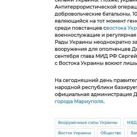
Антитеррористической операци
добровольческие батальоны. 1
являющийся на тот момент ген
среди повстанцев с
востока Ук
военнослужащие и регулярная
Рады Украины неоднократно за
вооружения для ополченцев Дон
сентября глава МИД РФ Сергей 
с Востока Украины воюют лишь
На сегодняшний день правите
народной республики базируе
официальная администрация Д
города Мариуполя
.
Вооруженные силы Украины
МВД
Восток Украины
Общество
Ба