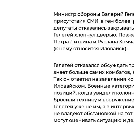
Министр обороны Валерий Гел
присутствия СМИ, а тем более, 
депутаты отказались закрыват
Гелетей хлопнул дверью. Позж
Петра Литвина и Руслана Хомча
(к нему относится Иловайск).
Гелетей отказался обсуждать т
знает больше самих комбатов, 
Так он ответил на заявления к
Иловайском. Военные категорич
позиций, когда увидели колон
бросили технику и вооружение»
Гелетей уже не им, а в интерв
не владеют обстановкой на тот
могут оценивать ситуацию и де