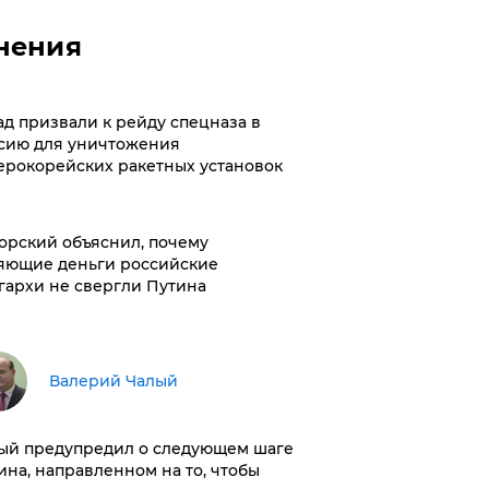
нения
ад призвали к рейду спецназа в
сию для уничтожения
ерокорейских ракетных установок
орский объяснил, почему
яющие деньги российские
гархи не свергли Путина
Валерий Чалый
ый предупредил о следующем шаге
ина, направленном на то, чтобы