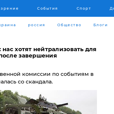
озрение
События
Спорт
Д
краина
россия
Общество
Блоги
 нас хотят нейтрализовать для
после завершения
твенной комиссии по событиям в
алась со скандала.