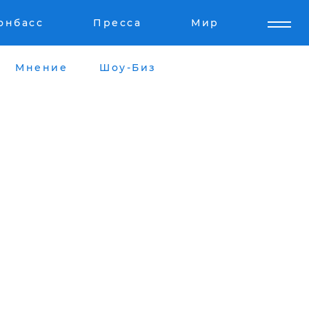
онбасс
Пресса
Мир
Мнение
Шоу-Биз