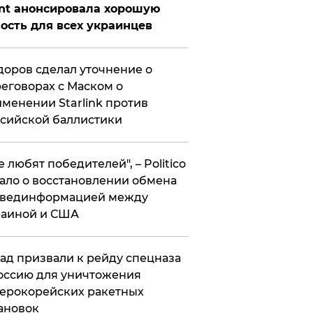
nt анонсировала хорошую
ость для всех украинцев
оров сделал уточнение о
еговорах с Маском о
менении Starlink против
сийской баллистики
се любят победителей", – Politico
ало о восстановлении обмена
звединформацией между
раиной и США
ад призвали к рейду спецназа
оссию для уничтожения
ерокорейских ракетных
ановок