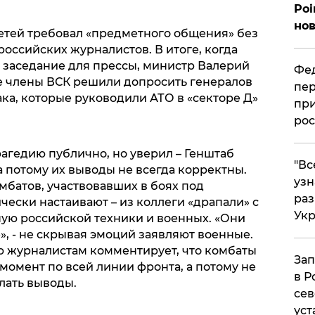
Poi
нов
етей требовал «предметного общения» без
российских журналистов. В итоге, когда
ь заседание для прессы, министр Валерий
Фед
е члены ВСК решили допросить генералов
пер
ка, которые руководили АТО в «секторе Д»
при
рос
рагедию публично, но уверил – Генштаб
​"В
а потому их выводы не всегда корректны.
узн
омбатов, участвовавших в боях под
ра
ески настаивают – из коллеги «драпали» с
Ук
ную российской техники и военных. «Они
, - не скрывая эмоций заявляют военные.
ью журналистам комментирует, что комбаты
Зап
 момент по всей линии фронта, а потому не
в Р
лать выводы.
сев
уст