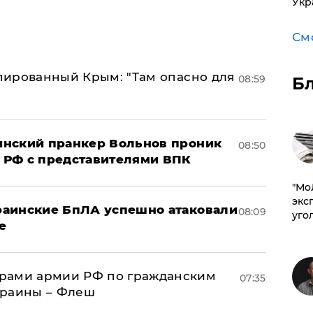
Укр
См
упированный Крым: "Там опасно для
08:59
Б
аинский пранкер Вольнов проник
08:50
 РФ с представителями ВПК
​"М
эксп
краинские БпЛА успешно атаковали
08:09
уго
е
рами армии РФ по гражданским
07:35
краины – Флеш