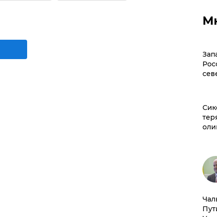
М
Зап
Рос
сев
Сик
тер
оли
Чал
Пут