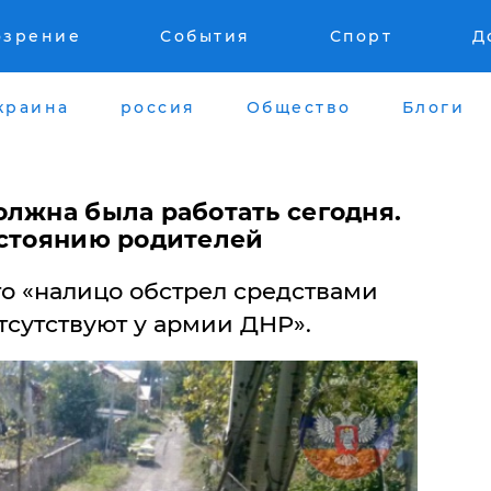
озрение
События
Спорт
Д
краина
россия
Общество
Блоги
олжна была работать сегодня.
астоянию родителей
то «налицо обстрел средствами
тсутствуют у армии ДНР».