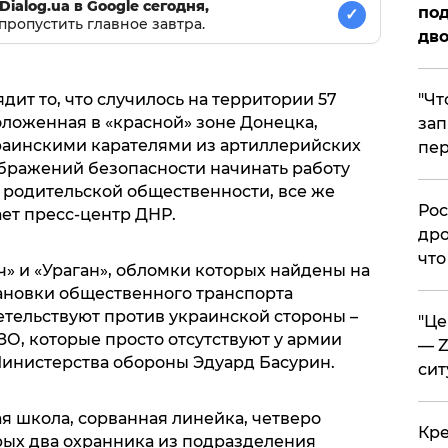
Dialog.ua в Google сегодня,
под
✓
пропустить главное завтра.
дво
ит то, что случилось на территории 57
​"Ч
оложенная в «красной» зоне Донецка,
зап
раинскими карателями из артиллерийских
пер
ображений безопасности начинать работу
 родительской общественности, все же
​Ро
ает пресс-центр ДНР.
дро
что
» и «Ураган», обломки которых найдены на
ановки общественного транспорта
етельствуют против украинской стороны –
​"Ц
О, которые просто отсутствуют у армии
— Z
инистерства обороны Эдуард Басурин.
сит
ая школа, сорванная линейка, четверо
​Кр
рых два охранника из подразделения