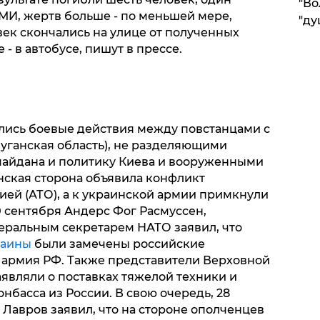
"Во
МИ, жертв больше - по меньшей мере,
"ду
ек скончались на улице от полученных
- в автобусе, пишут в прессе.
ались боевые действия между повстанцами с
уганская область), не разделяющими
майдана и политику Киева и вооруженными
нская сторона объявила конфликт
ей (АТО), а к украинской армии примкнули
0 сентября Андерс Фог Расмуссен,
еральным секретарем НАТО заявил, что
раины
были замечены российские
 армия РФ. Также представители Верховной
являли о поставках тяжелой техники и
басса из России. В свою очередь, 28
Лавров заявил, что на стороне ополченцев