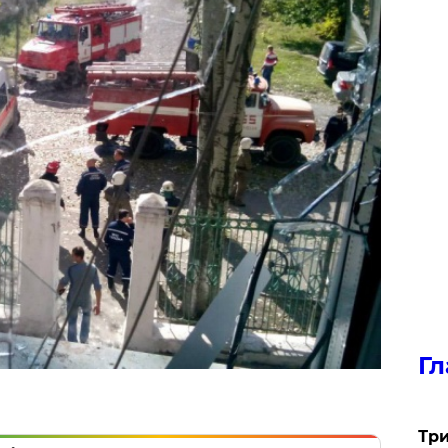
Гл
Три