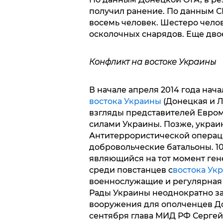
получил ранение. По данным С
восемь человек. Шестеро челов
осколочных снарядов. Еще двое 
Конфликт на востоке Украины
В начале апреля 2014 года нач
востока Украины
(Донецкая и Л
взгляды представителей Евро
силами Украины. Позже, украи
Антитеррористической операци
добровольческие батальоны. 1
являющийся на тот момент ген
среди повстанцев с
востока Ук
военнослужащие и регулярная
Рады Украины неоднократно за
вооружения для ополченцев Дон
сентября глава МИД РФ Сергей 