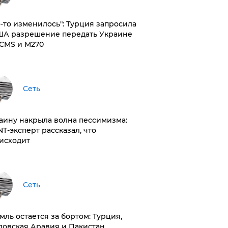
то-то изменилось": Турция запросила
ША разрешение передать Украине
CMS и M270
Сеть
раину накрыла волна пессимизма:
NT-эксперт рассказал, что
исходит
Сеть
емль остается за бортом: Турция,
довская Аравия и Пакистан