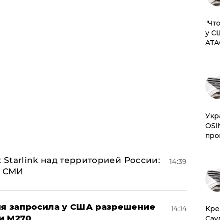
​"Ч
у С
ATA
​Ук
OSI
про
 Starlink над территорией России:
14:39
- СМИ
ция запросила у США разрешение
14:14
​Кр
и M270
Сау