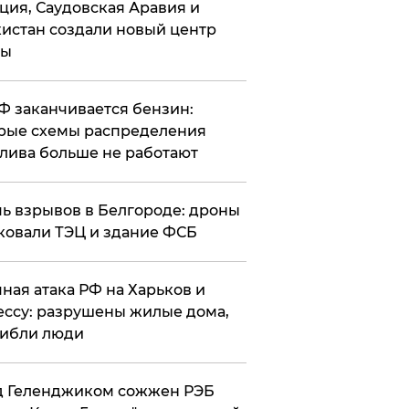
ция, Саудовская Аравия и
истан создали новый центр
лы
РФ заканчивается бензин:
рые схемы распределения
лива больше не работают
чь взрывов в Белгороде: дроны
ковали ТЭЦ и здание ФСБ
чная атака РФ на Харьков и
ссу: разрушены жилые дома,
ибли люди
д Геленджиком сожжен РЭБ