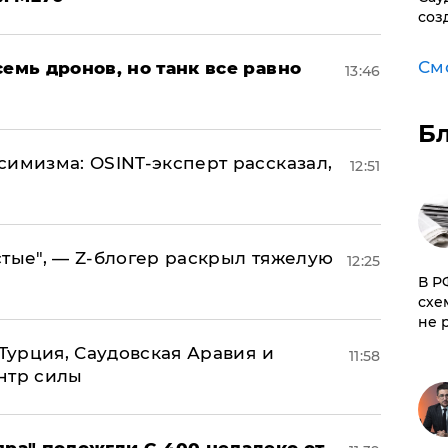
соз
См
семь дронов, но танк все равно
13:46
Б
симизма: OSINT-эксперт рассказал,
12:51
стые", — Z-блогер раскрыл тяжелую
12:25
​В 
схе
не 
 Турция, Саудовская Аравия и
11:58
нтр силы
яра" подожгли С-400 недалеко от