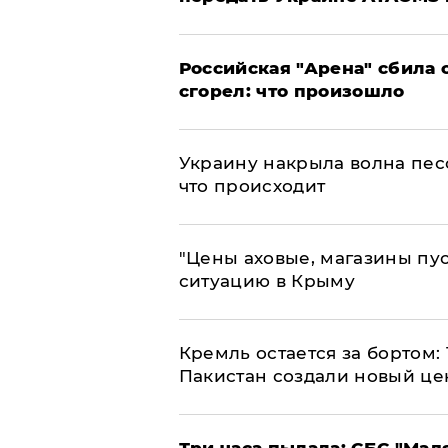
​Российская "Арена" сбила 
сгорел: что произошло
​Украину накрыла волна пес
что происходит
​"Цены аховые, магазины пу
ситуацию в Крыму
​Кремль остается за бортом:
Пакистан создали новый це
Три часа пылала: СБС "Мад