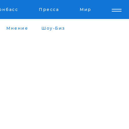
онбасс
Пресса
Мир
Мнение
Шоу-Биз