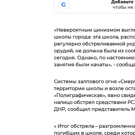
Добавьте 
G
чтобы не 
«Невероятным цинизмом выгляд
школы города: эта школа, расп
регулярно обстреливаемой ук
орудий, не должна была из со
сегодня. Однако, по настоянию
занятия были начаты», - сообщ
Системы залпового огня «Смерч
территории школы и возле ост
«Полиграфическая», явно свид
налицо обстрел средствами РСЗ
ДНР, сообщил представитель М
« Итог обстрела – разгромленн
погибших в школе, среди кото