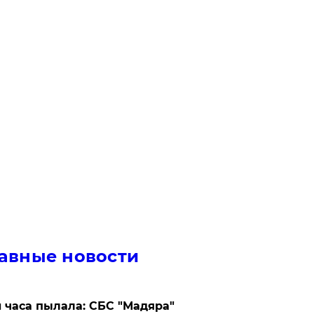
авные новости
 часа пылала: СБС "Мадяра"