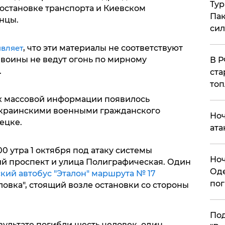
Тур
 остановке транспорта и Киевском
Пак
нцы.
си
являет
, что эти материалы не соответствуют
 воины не ведут огонь по мирному
​В 
.
ста
топ
ах массовой информации появилось
украинскими военными гражданского
​Но
ецке.
ата
:00 утра 1 октября под атаку системы
​Но
ий проспект и улица Полиграфическая. Один
Оде
кий автобус "Эталон" маршрута № 17
пог
овка", стоящий возле остановки со стороны
По
ультате погибли шесть человек, один