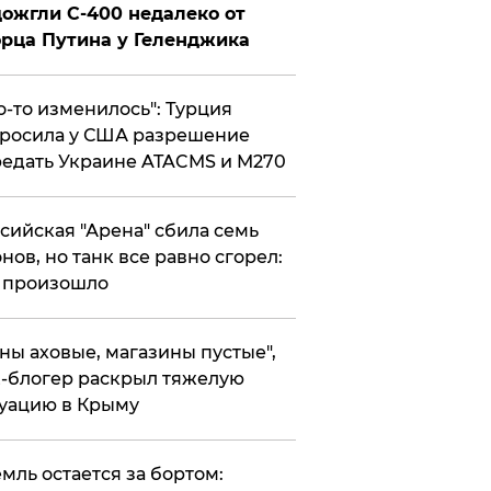
ожгли С-400 недалеко от
рца Путина у Геленджика
то-то изменилось": Турция
росила у США разрешение
едать Украине ATACMS и M270
ссийская "Арена" сбила семь
нов, но танк все равно сгорел:
 произошло
ены аховые, магазины пустые",
-блогер раскрыл тяжелую
уацию в Крыму
емль остается за бортом: