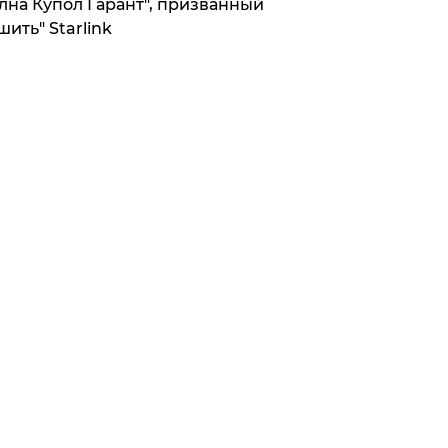
лна Купол Гарант", призванный
шить" Starlink