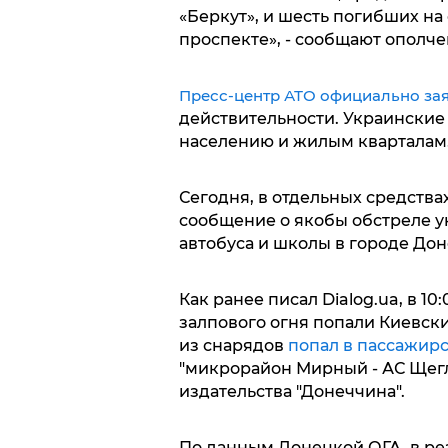
«Беркут», и шесть погибших на
проспекте», - сообщают ополче
Пресс-центр АТО официально за
действительности. Украинские
населению и жилым кварталам
Сегодня, в отдельных средств
сообщение о якобы обстреле 
автобуса и школы в городе Дон
Как ранее писал Dialog.ua, в 10
залпового огня попали Киевск
из снарядов
попал в пассажирс
"микрорайон Мирный - АС Щегл
издательства "Донеччина".
По данным Донецкой ОГА, в рез