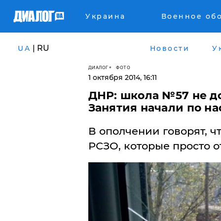
Украина
Военное об
| RU
UA
Новости
У
ДИАЛОГ
ФОТО
1 октября 2014, 16:11
​ДНР: школа №57 не д
Занятия начали по н
В ополчении говорят, ч
РСЗО, которые просто о