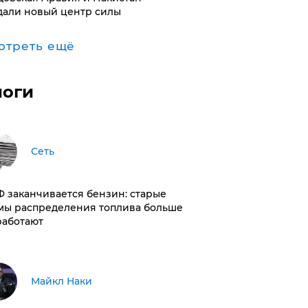
дали новый центр силы
отреть ещё
логи
Сеть
РФ заканчивается бензин: старые
мы распределения топлива больше
работают
Майкл Наки