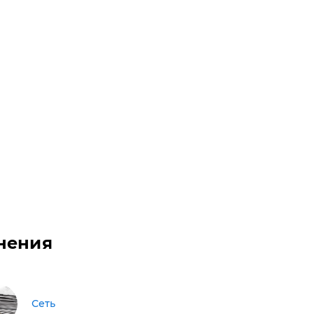
нения
Сеть