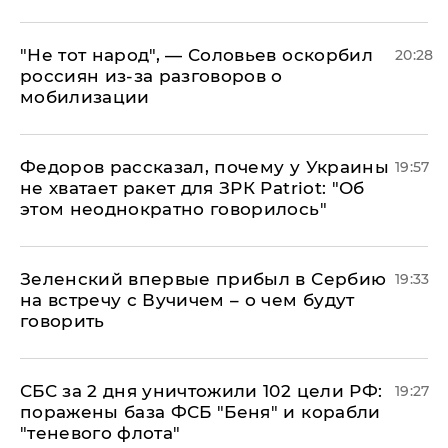
​"Не тот народ", — Соловьев оскорбил
20:28
россиян из-за разговоров о
мобилизации
Федоров рассказал, почему у Украины
19:57
не хватает ракет для ЗРК Patriot: "Об
этом неоднократно говорилось"
Зеленский впервые прибыл в Сербию
19:33
на встречу с Вучичем – о чем будут
говорить
СБС за 2 дня уничтожили 102 цели РФ:
19:27
поражены база ФСБ "Беня" и корабли
"теневого флота"