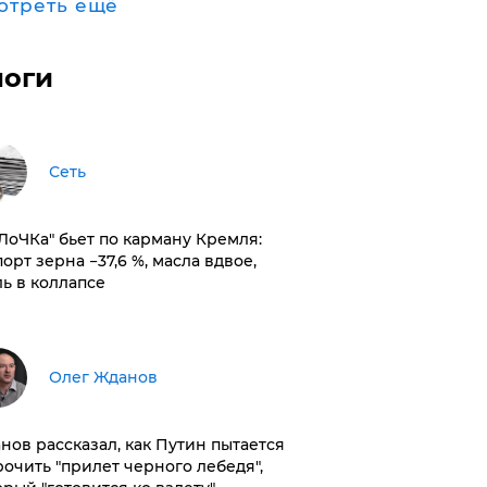
отреть ещё
логи
Сеть
оЛоЧКа" бьет по карману Кремля:
орт зерна −37,6 %, масла вдвое,
ль в коллапсе
Олег Жданов
нов рассказал, как Путин пытается
рочить "прилет черного лебедя",