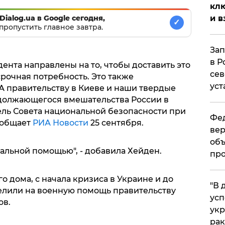
клю
Dialog.ua в Google сегодня,
и в
✓
пропустить главное завтра.
Зап
в Р
нта направлены на то, чтобы доставить это
сев
срочная потребность. Это также
уст
 правительству в Киеве и наши твердые
должающегося вмешательства России в
тель Совета национальной безопасности при
Фед
ообщает
РИА Новости
25 сентября.
вер
объ
етальной помощью", - добавила Хейден.
про
о дома, с начала кризиса в Украине и до
​"В
лили на военную помощь правительству
усп
ов.
укр
рак