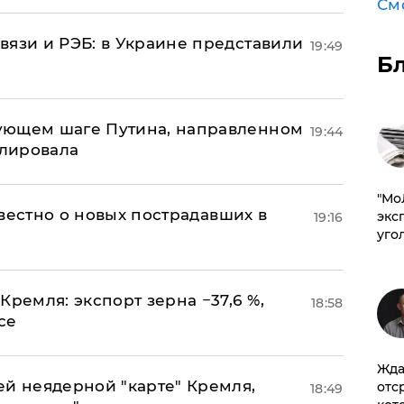
См
вязи и РЭБ: в Украине представили
19:49
Б
ующем шаге Путина, направленном
19:44
улировала
​"М
известно о новых пострадавших в
эксп
19:16
уго
Кремля: экспорт зерна −37,6 %,
18:58
се
Жда
ей неядерной "карте" Кремля,
отс
18:49