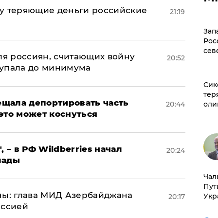
му теряющие деньги российские
21:19
а
Зап
Рос
сев
оля россиян, считающих войну
20:52
 упала до минимума
Сик
тер
щала депортировать часть
20:44
оли
это может коснуться
, – в РФ Wildberries начал
20:24
лады
Чал
Пут
ны: глава МИД Азербайджана
Укр
20:17
иссией