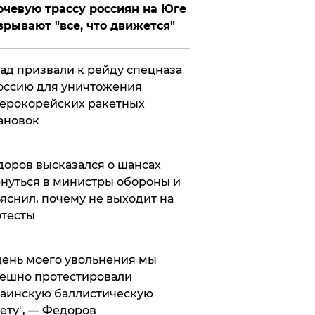
чевую трассу россиян на Юге
зрывают "все, что движется"
ад призвали к рейду спецназа
оссию для уничтожения
ерокорейских ракетных
ановок
оров высказался о шансах
нуться в министры обороны и
яснил, почему не выходит на
тесты
 день моего увольнения мы
ешно протестировали
аинскую баллистическую
ету", — Федоров