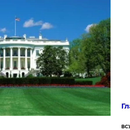
Гл
ВСУ