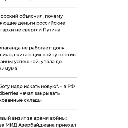
орский объяснил, почему
яющие деньги российские
гархи не свергли Путина
опаганда не работает: доля
сиян, считающих войну против
аины успешной, упала до
нимума
боту надо искать новую", – в РФ
dberries начал закрывать
кованные склады
вый визит за время войны:
ва МИД Азербайджана приехал