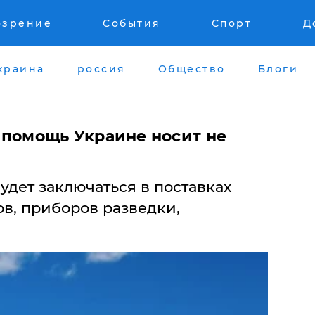
озрение
События
Спорт
Д
краина
россия
Общество
Блоги
 помощь Украине носит не
дет заключаться в поставках
в, приборов разведки,