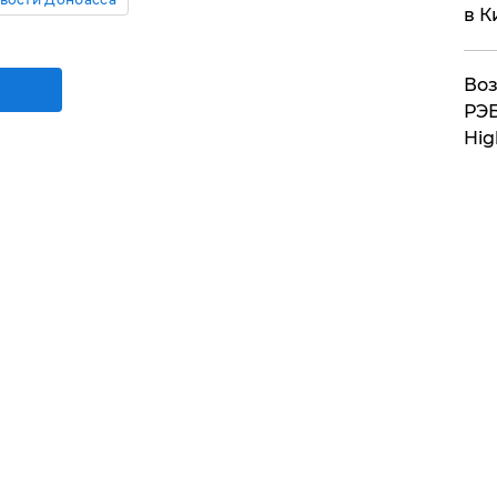
в К
Воз
РЭБ
Hig