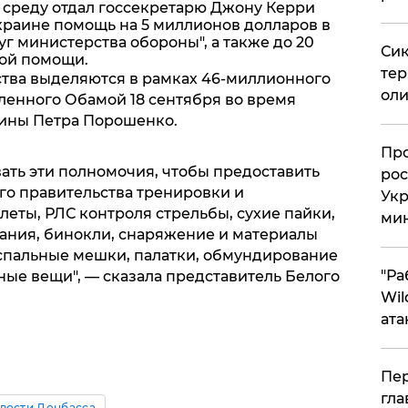
среду отдал госсекретарю Джону Керри
раине помощь на 5 миллионов долларов в
уг министерства обороны", а также до 20
Сик
ной помощи.
тер
дства выделяются в рамках 46-миллионного
оли
ленного Обамой 18 сентября во время
аины Петра Порошенко.
​Пр
ать эти полномочия, чтобы предоставить
рос
го правительства тренировки и
Укр
еты, РЛС контроля стрельбы, сухие пайки,
ми
ания, бинокли, снаряжение и материалы
спальные мешки, палатки, обмундирование
"Ра
ные вещи", — сказала представитель Белого
Wil
ата
Пер
гла
вости Донбасса