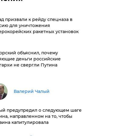
ад призвали к рейду спецназа в
сию для уничтожения
ерокорейских ракетных установок
орский объяснил, почему
яющие деньги российские
гархи не свергли Путина
Валерий Чалый
ый предупредил о следующем шаге
ина, направленном на то, чтобы
аина капитулировала