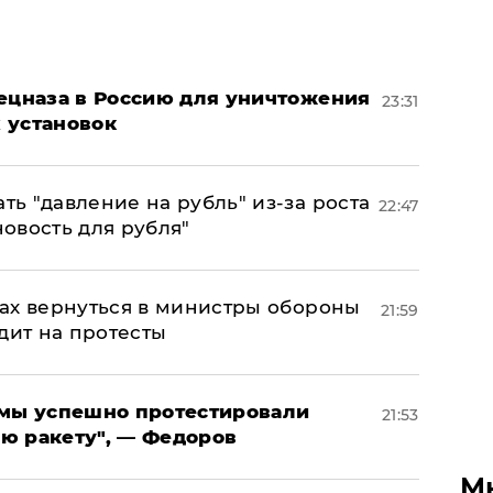
пецназа в Россию для уничтожения
23:31
 установок
ь "давление на рубль" из-за роста
22:47
новость для рубля"
ах вернуться в министры обороны
21:59
дит на протесты
я мы успешно протестировали
21:53
ю ракету", — Федоров
М