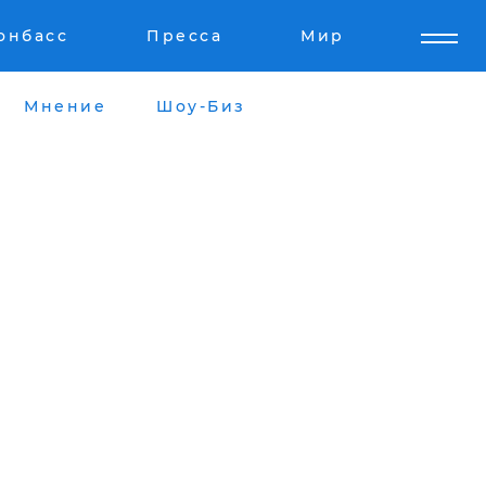
онбасс
Пресса
Мир
Мнение
Шоу-Биз