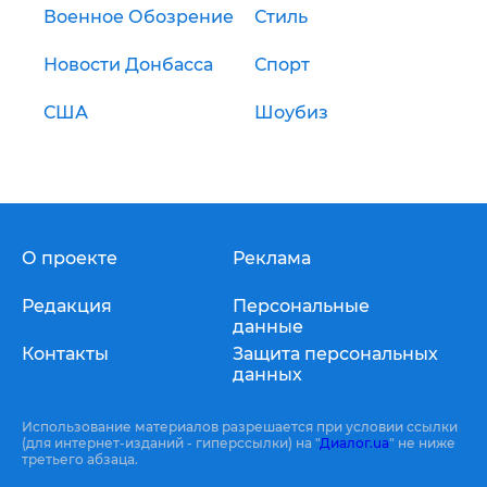
Военное Обозрение
Стиль
Новости Донбасса
Спорт
США
Шоубиз
О проекте
Реклама
Редакция
Персональные
данные
Контакты
Защита персональных
данных
Использование материалов разрешается при условии ссылки
(для интернет-изданий - гиперссылки) на "
Диалог.ua
" не ниже
третьего абзаца.