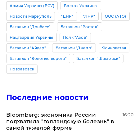
Армия Украины (ВСУ)
Восток Украины
Новости Мариуполь
"ДНР"
"ЛНР"
ООС (АТО)
Батальон "Донбасс"
Батальон "Восток"
Нацгвардия Украины
Полк "Азов"
Батальон "Айдар"
Батальон "Днепр"
Ясиноватая
Батальон "Золотые ворота"
Батальон "Шахтерск"
Новоазовск
Последние новости
Bloomberg: экономика России
16:20
подхватила "голландскую болезнь" в
самой тяжелой форме